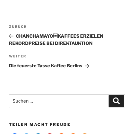
A
l
t
Beitragsnavigation
Vorheriger
ZURÜCK
e
Beitrag
r
CHANCHAMAYOKAFFEES ERZIELEN
n
REKORDPREISE BEI DIREKTAUKTION
a
Nächster
WEITER
t
Beitrag
i
Die teuerste Tasse Kaffee Berlins
v
e
:
Suchen
Suche
nach:
TEILEN MACHT FREUDE