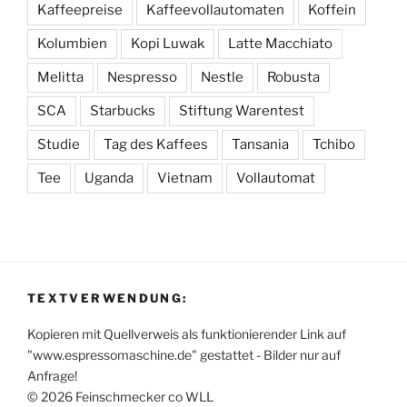
Kaffeepreise
Kaffeevollautomaten
Koffein
Kolumbien
Kopi Luwak
Latte Macchiato
Melitta
Nespresso
Nestle
Robusta
SCA
Starbucks
Stiftung Warentest
Studie
Tag des Kaffees
Tansania
Tchibo
Tee
Uganda
Vietnam
Vollautomat
TEXTVERWENDUNG:
Kopieren mit Quellverweis als funktionierender Link auf
"www.espressomaschine.de" gestattet - Bilder nur auf
Anfrage!
© 2026 Feinschmecker co WLL