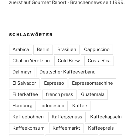
zuerst auf Gourmet Report - Branchennews seit 1999.
SCHLAGWÖRTER
Arabica
Berlin
Brasilien
Cappuccino
Chahan Yeretzian
Cold Brew
Costa Rica
Dallmayr
Deutscher Kaffeeverband
El Salvador
Espresso
Espressomaschine
Filterkaffee
french press
Guatemala
Hamburg
Indonesien
Kaffee
Kaffeebohnen
Kaffeegenuss
Kaffeekapseln
Kaffeekonsum
Kaffeemarkt
Kaffeepreis