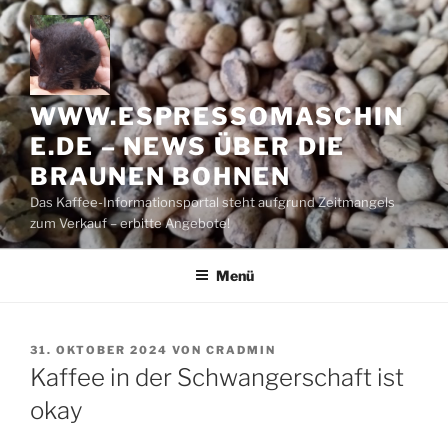
Zum
Inhalt
springen
WWW.ESPRESSOMASCHIN
E.DE – NEWS ÜBER DIE
BRAUNEN BOHNEN
Das Kaffee-Informationsportal steht aufgrund Zeitmangels
zum Verkauf – erbitte Angebote!
Menü
VERÖFFENTLICHT
31. OKTOBER 2024
VON
CRADMIN
AM
Kaffee in der Schwangerschaft ist
okay