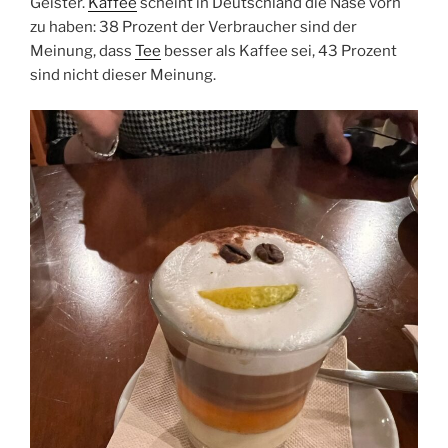
Geister.
Kaffee
scheint in Deutschland die Nase vorn
zu haben: 38 Prozent der Verbraucher sind der
Meinung, dass
Tee
besser als Kaffee sei, 43 Prozent
sind nicht dieser Meinung.