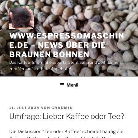
Zum
Inhalt
springen
WWW.ESPRESSOMASCHIN
E.DE – NEWS ÜBER DIE
BRAUNEN BOHNEN
Das Kaffee-Informationsportal steht aufgrund Zeitmangels
zum Verkauf – erbitte Angebote!
Menü
VERÖFFENTLICHT
11. JULI 2024
VON
CRADMIN
AM
Umfrage: Lieber Kaffee oder Tee?
Die Diskussion “Tee oder Kaffee” scheidet häufig die