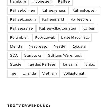
Hamburg
Indonesien
Kaffee
Kaffeebohnen
Kaffeegenuss
Kaffeekapseln
Kaffeekonsum
Kaffeemarkt
Kaffeepreis
Kaffeepreise
Kaffeevollautomaten
Koffein
Kolumbien
Kopi Luwak
Latte Macchiato
Melitta
Nespresso
Nestle
Robusta
SCA
Starbucks
Stiftung Warentest
Studie
Tag des Kaffees
Tansania
Tchibo
Tee
Uganda
Vietnam
Vollautomat
TEXTVERWENDUNG: