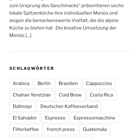
zum Ursprung des Geschmacks“ präsentieren sechs
lokale Spitzenköche ihre individuellen Menüs und
zeigen die bemerkenswerte Vielfalt, die die alpine
Küche zu bieten hat . Die kreative Umsetzung der
Menüs […]
SCHLAGWÖRTER
Arabica
Berlin
Brasilien
Cappuccino
Chahan Yeretzian
Cold Brew
Costa Rica
Dallmayr
Deutscher Kaffeeverband
El Salvador
Espresso
Espressomaschine
Filterkaffee
french press
Guatemala