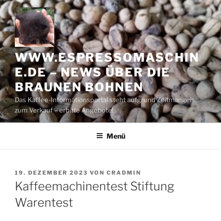
Zum
Inhalt
springen
WWW.ESPRESSOMASCHIN
E.DE – NEWS ÜBER DIE
BRAUNEN BOHNEN
Das Kaffee-Informationsportal steht aufgrund Zeitmangels
zum Verkauf – erbitte Angebote!
Menü
VERÖFFENTLICHT
19. DEZEMBER 2023
VON
CRADMIN
AM
Kaffeemachinentest Stiftung
Warentest