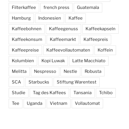
Filterkaffee
french press
Guatemala
Hamburg
Indonesien
Kaffee
Kaffeebohnen
Kaffeegenuss
Kaffeekapseln
Kaffeekonsum
Kaffeemarkt
Kaffeepreis
Kaffeepreise
Kaffeevollautomaten
Koffein
Kolumbien
Kopi Luwak
Latte Macchiato
Melitta
Nespresso
Nestle
Robusta
SCA
Starbucks
Stiftung Warentest
Studie
Tag des Kaffees
Tansania
Tchibo
Tee
Uganda
Vietnam
Vollautomat