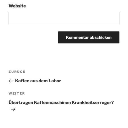
Website
A
l
t
Beitragsnavigation
Vorheriger
ZURÜCK
e
Beitrag
r
Kaffee aus dem Labor
n
Nächster
WEITER
a
Beitrag
t
Übertragen Kaffeemaschinen Krankheitserreger?
i
v
e