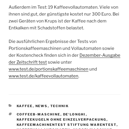
Außerdem im Test: 19 Kaffeevollautomaten. Viele von
ihnen sind gut, der günstigste kostet nur 300 Euro. Bei
zwei Geräten von Krups ist der Kaffee nach dem
Entkalken mit Schadstoffen belastet.
Die ausführlichen Ergebnisse der Tests von
Portionskaffeemaschinen und Vollautomaten sowie
der Kostencheck finden sich in der
Dezember-Ausgabe
der Zeitschrift test
sowie unter
www.test.de/portionskaffeemaschinen
und
www.test.de/kaffeevollautomaten
.
KATEGORIEN
KAFFEE
,
NEWS
,
TECHNIK
SCHLAGWÖRTER
COFFEEB-MASCHINE
,
DE‘LONGHI
,
KAFFEEKUGELN OHNE EINZELVERPACKUNG
,
KAFFEEMACHINENTEST STIFTUNG WARENTEST
,