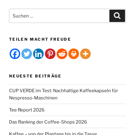
:
Suchen
Suche
nach:
TEILEN MACHT FREUDE
NEUESTE BEITRÄGE
CUP VERDE im Test: Nachhaltige Kaffeekapseln für
Nespresso-Maschinen
Tee Report 2026
Das Ranking der Coffee-Shops 2026
Kaffee – von der Plantage bis in die Tasse