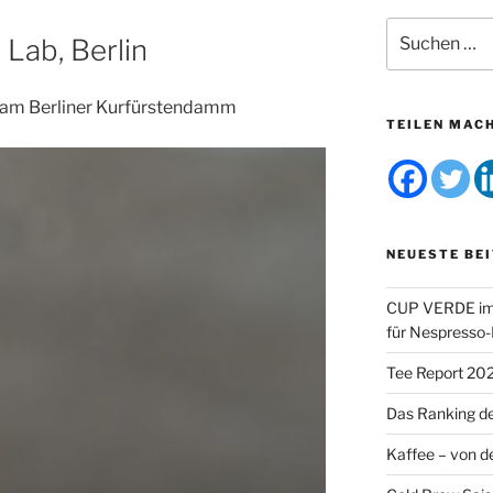
Suchen
ab, Berlin
nach:
r am Berliner Kurfürstendamm
TEILEN MAC
NEUESTE BE
CUP VERDE im 
für Nespresso
Tee Report 20
Das Ranking d
Kaffee – von de