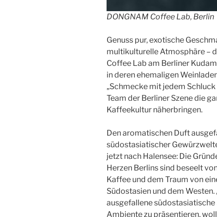
DONGNAM Coffee Lab, Berlin
Genuss pur, exotische Geschma
multikulturelle Atmosphäre –
Coffee Lab am Berliner Kudamm
in deren ehemaligen Weinladen
„Schmecke mit jedem Schluck 
Team der Berliner Szene die g
Kaffeekultur näherbringen.
Den aromatischen Duft ausgefa
südostasiatischer Gewürzwel
jetzt nach Halensee: Die Grün
Herzen Berlins sind beseelt vo
Kaffee und dem Traum von ei
Südostasien und dem Westen. „
ausgefallene südostasiatische
Ambiente zu präsentieren, wolle