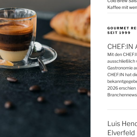
Cold Brew Sais
Kaffee mit wen
GOURMET RE
SEIT 1999
CHEF:IN 
Mit den CHEF:
ausschließlich 
Gastronomie au
CHEF:IN hat di
bekanntgegebe
2026 erschien 
Branchennews 
Luis Hend
Elverfeld