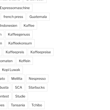
Espressomaschine
french press
Guatemala
Indonesien
Kaffee
n
Kaffeegenuss
ln
Kaffeekonsum
Kaffeepreis
Kaffeepreise
utomaten
Koffein
Kopi Luwak
ato
Melitta
Nespresso
busta
SCA
Starbucks
entest
Studie
ees
Tansania
Tchibo