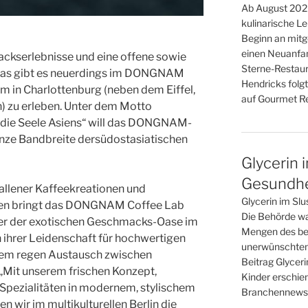
Ab August 2026
kulinarische L
Beginn an mitge
einen Neuanfan
ckserlebnisse und eine offene sowie
Sterne-Restaur
 das gibt es neuerdings im DONGNAM
Hendricks folgt
 in Charlottenburg (neben dem Eiffel,
auf Gourmet Re
) zu erleben. Unter dem Motto
die Seele Asiens“ will das DONGNAM-
anze Bandbreite dersüdostasiatischen
Glycerin 
Gesundhei
llener Kaffeekreationen und
Glycerin im Slu
ten bringt das DONGNAM Coffee Lab
Die Behörde war
der der exotischen Geschmacks-Oase im
Mengen des bel
n ihrer Leidenschaft für hochwertigen
unerwünschten
nem regen Austausch zwischen
Beitrag Glyceri
Mit unserem frischen Konzept,
Kinder erschie
 Spezialitäten in modernem, stylischem
Branchennews 
n wir im multikulturellen Berlin die