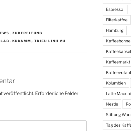
Espresso
Filterkaffee
Hamburg
NEWS
,
ZUBEREITUNG
Kaffeebohne
 LAB
,
KUDAMM
,
TRIEU LINH VU
Kaffeekapse
Kaffeemarkt
Kaffeevolla
entar
Kolumbien
 veröffentlicht.
Erforderliche Felder
Latte Macchi
Nestle
Ro
Stiftung War
Tag des Kaff