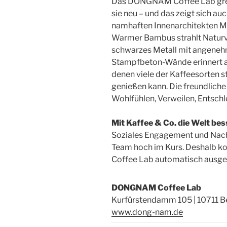
Das DONGNAM Coffee Lab greift
sie neu – und das zeigt sich au
namhaften Innenarchitekten Ma
Warmer Bambus strahlt Naturve
schwarzes Metall mit angenehm
Stampfbeton-Wände erinnert an
denen viele der Kaffeesorte
genießen kann. Die freundlich
Wohlfühlen, Verweilen, Entsch
Mit Kaffee & Co. die Welt be
Soziales Engagement und Nac
Team hoch im Kurs. Deshalb k
Coffee Lab automatisch ausgew
DONGNAM Coffee Lab
Kurfürstendamm 105 | 10711 Be
www.dong-nam.de