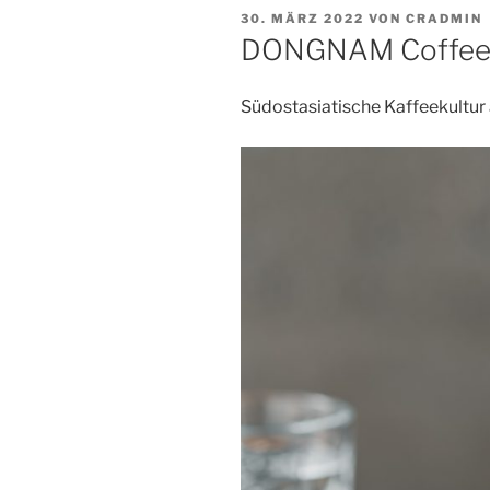
VERÖFFENTLICHT
30. MÄRZ 2022
VON
CRADMIN
AM
DONGNAM Coffee L
Südostasiatische Kaffeekultu