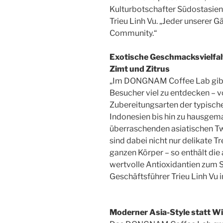
Kulturbotschafter Südostasiens
Trieu Linh Vu. „Jeder unserer Gä
Community.“
Exotische Geschmacksvielfal
Zimt und Zitrus
„Im DONGNAM Coffee Lab gibt 
Besucher viel zu entdecken – 
Zubereitungsarten der typisch
Indonesien bis hin zu hausge
überraschenden asiatischen Tw
sind dabei nicht nur delikate T
ganzen Körper – so enthält die
wertvolle Antioxidantien zum Sc
Geschäftsführer Trieu Linh Vu
Moderner Asia-Style statt W