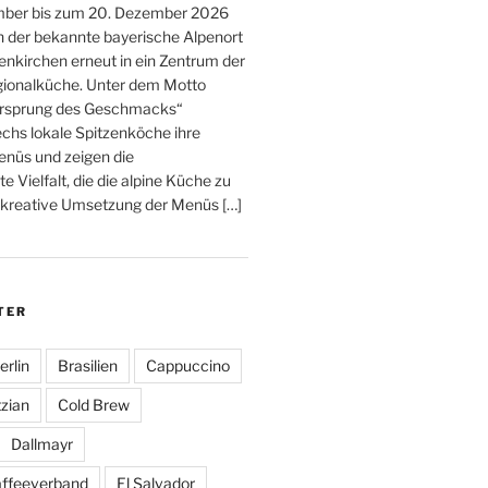
ber bis zum 20. Dezember 2026
h der bekannte bayerische Alpenort
nkirchen erneut in ein Zentrum der
ionalküche. Unter dem Motto
rsprung des Geschmacks“
echs lokale Spitzenköche ihre
enüs und zeigen die
Vielfalt, die die alpine Küche zu
ie kreative Umsetzung der Menüs […]
TER
erlin
Brasilien
Cappuccino
zian
Cold Brew
Dallmayr
affeeverband
El Salvador