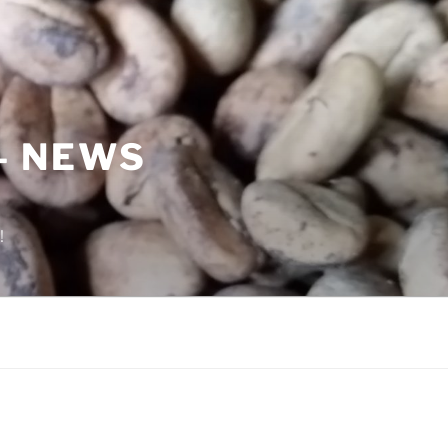
– NEWS
!