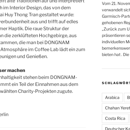
 alte Traditionen auf und interpretiert
Vom 21. Novem
ch im Interior Design, das von dem
verwandelt sic
i Huy Thong Tran gestaltet wurde:
Garmisch-Parte
rbundenheit aus und trifft auf edles
gehobenen Reg
er Haptik. Die raue Struktur der
„Zurück zum U
 die zerklüfteten Hochgebirge, aus
präsentieren s
individuellen M
n stammen, die man bei DONGNAM
bemerkenswerte 
e Atmosphäre im Coffee Lab lädt ein zum
bieten hat . D
leunigen und Genießen.
sser machen
hhaltigkeit stehen beim DONGNAM-
SCHLAGWÖR
ommt ein Teil der Einnahmen aus dem
ählten Charity-Projekten zugute.
Arabica
B
Chahan Yeret
rlin
Costa Rica
Deutscher K