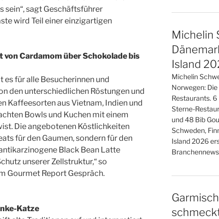
 sein“, sagt Geschäftsführer
ste wird Teil einer einzigartigen
Michelin 
Dänemark
t von Cardamom über Schokolade bis
Island 2
Michelin Schwe
es für alle Besucherinnen und
Norwegen: Die
von den unterschiedlichen Röstungen und
Restaurants. 6
en Kaffeesorten aus Vietnam, Indien und
Sterne-Restaur
machten Bowls und Kuchen mit einem
und 48 Bib Gou
ist. Die angebotenen Köstlichkeiten
Schweden, Fin
reats für den Gaumen, sondern für den
Island 2026 er
 antikarzinogene Black Bean Latte
Branchennews 
hutz unserer Zellstruktur,“ so
 im Gourmet Report Gespräch.
Garmisch
inke-Katze
schmeckt