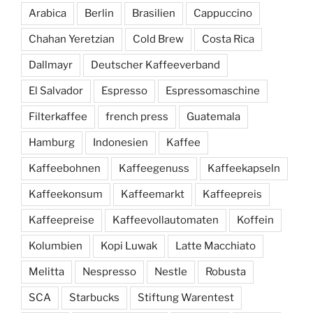
Arabica
Berlin
Brasilien
Cappuccino
Chahan Yeretzian
Cold Brew
Costa Rica
Dallmayr
Deutscher Kaffeeverband
El Salvador
Espresso
Espressomaschine
Filterkaffee
french press
Guatemala
Hamburg
Indonesien
Kaffee
Kaffeebohnen
Kaffeegenuss
Kaffeekapseln
Kaffeekonsum
Kaffeemarkt
Kaffeepreis
Kaffeepreise
Kaffeevollautomaten
Koffein
Kolumbien
Kopi Luwak
Latte Macchiato
Melitta
Nespresso
Nestle
Robusta
SCA
Starbucks
Stiftung Warentest