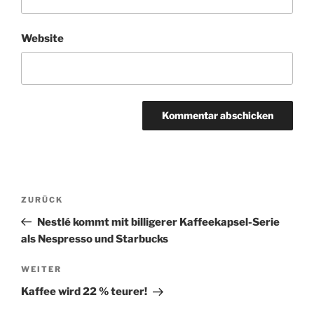
Website
A
l
t
Beitragsnavigation
Vorheriger
ZURÜCK
e
Beitrag
r
Nestlé kommt mit billigerer Kaffeekapsel-Serie
n
als Nespresso und Starbucks
a
Nächster
WEITER
t
Beitrag
i
Kaffee wird 22 % teurer!
v