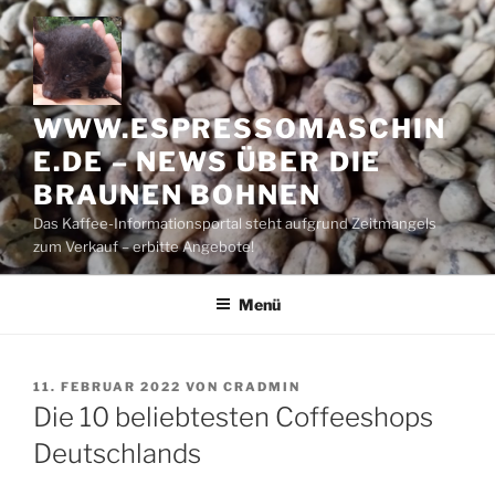
Zum
Inhalt
springen
WWW.ESPRESSOMASCHIN
E.DE – NEWS ÜBER DIE
BRAUNEN BOHNEN
Das Kaffee-Informationsportal steht aufgrund Zeitmangels
zum Verkauf – erbitte Angebote!
Menü
VERÖFFENTLICHT
11. FEBRUAR 2022
VON
CRADMIN
AM
Die 10 beliebtesten Coffeeshops
Deutschlands