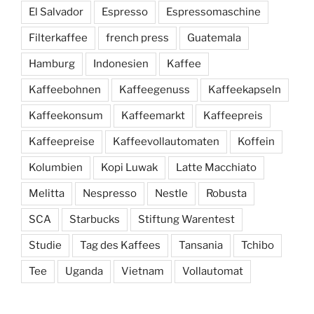
El Salvador
Espresso
Espressomaschine
Filterkaffee
french press
Guatemala
Hamburg
Indonesien
Kaffee
Kaffeebohnen
Kaffeegenuss
Kaffeekapseln
Kaffeekonsum
Kaffeemarkt
Kaffeepreis
Kaffeepreise
Kaffeevollautomaten
Koffein
Kolumbien
Kopi Luwak
Latte Macchiato
Melitta
Nespresso
Nestle
Robusta
SCA
Starbucks
Stiftung Warentest
Studie
Tag des Kaffees
Tansania
Tchibo
Tee
Uganda
Vietnam
Vollautomat