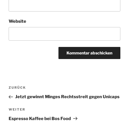
Website
A
l
t
Beitragsnavigation
Vorheriger
ZURÜCK
e
Beitrag
r
Jetzt gewinnt Minges Rechtsstreit gegen Unicaps
n
Nächster
WEITER
a
Beitrag
t
Espresso Kaffee bei Bos Food
i