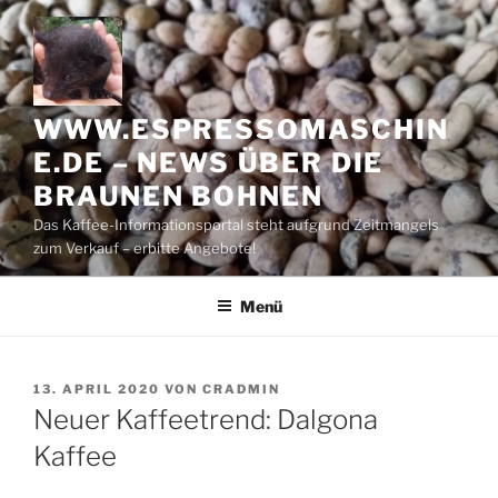
Zum
Inhalt
springen
WWW.ESPRESSOMASCHIN
E.DE – NEWS ÜBER DIE
BRAUNEN BOHNEN
Das Kaffee-Informationsportal steht aufgrund Zeitmangels
zum Verkauf – erbitte Angebote!
Menü
VERÖFFENTLICHT
13. APRIL 2020
VON
CRADMIN
AM
Neuer Kaffeetrend: Dalgona
Kaffee