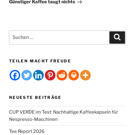
Beitrag
t
Günstiger Kaffee taugt nichts
i
v
e
:
Suchen
Suche
nach:
TEILEN MACHT FREUDE
NEUESTE BEITRÄGE
CUP VERDE im Test: Nachhaltige Kaffeekapseln für
Nespresso-Maschinen
Tee Report 2026