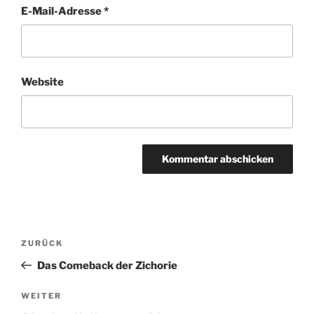
E-Mail-Adresse
*
Website
A
l
t
Beitragsnavigation
Vorheriger
ZURÜCK
e
Beitrag
r
Das Comeback der Zichorie
n
Nächster
WEITER
a