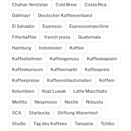
Chahan Yeretzian
Cold Brew
Costa Rica
Dallmayr
Deutscher Kaffeeverband
El Salvador
Espresso
Espressomaschine
Filterkaffee
french press
Guatemala
Hamburg
Indonesien
Kaffee
Kaffeebohnen
Kaffeegenuss
Kaffeekapseln
Kaffeekonsum
Kaffeemarkt
Kaffeepreis
Kaffeepreise
Kaffeevollautomaten
Koffein
Kolumbien
Kopi Luwak
Latte Macchiato
Melitta
Nespresso
Nestle
Robusta
SCA
Starbucks
Stiftung Warentest
Studie
Tag des Kaffees
Tansania
Tchibo