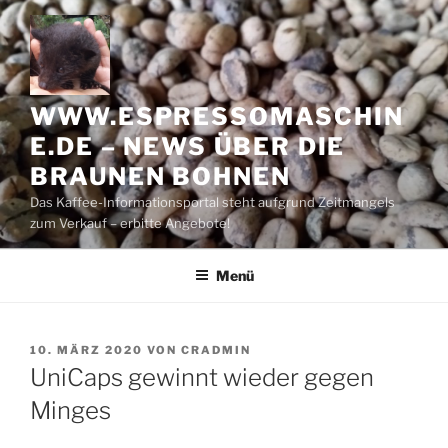
Zum
Inhalt
springen
WWW.ESPRESSOMASCHIN
E.DE – NEWS ÜBER DIE
BRAUNEN BOHNEN
Das Kaffee-Informationsportal steht aufgrund Zeitmangels
zum Verkauf – erbitte Angebote!
Menü
VERÖFFENTLICHT
10. MÄRZ 2020
VON
CRADMIN
AM
UniCaps gewinnt wieder gegen
Minges