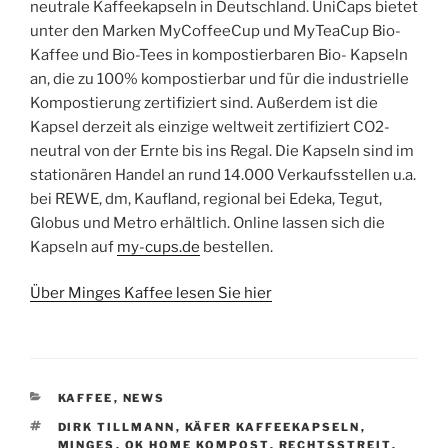
neutrale Kaffeekapseln in Deutschland. UniCaps bietet
unter den Marken MyCoffeeCup und MyTeaCup Bio-
Kaffee und Bio-Tees in kompostierbaren Bio- Kapseln
an, die zu 100% kompostierbar und für die industrielle
Kompostierung zertifiziert sind. Außerdem ist die
Kapsel derzeit als einzige weltweit zertifiziert CO2-
neutral von der Ernte bis ins Regal. Die Kapseln sind im
stationären Handel an rund 14.000 Verkaufsstellen u.a.
bei REWE, dm, Kaufland, regional bei Edeka, Tegut,
Globus und Metro erhältlich. Online lassen sich die
Kapseln auf
my-cups.de
bestellen.
Über Minges Kaffee lesen Sie hier
KATEGORIEN
KAFFEE
,
NEWS
SCHLAGWÖRTER
DIRK TILLMANN
,
KÄFER KAFFEEKAPSELN
,
MINGES
,
OK HOME KOMPOST
,
RECHTSSTREIT
,