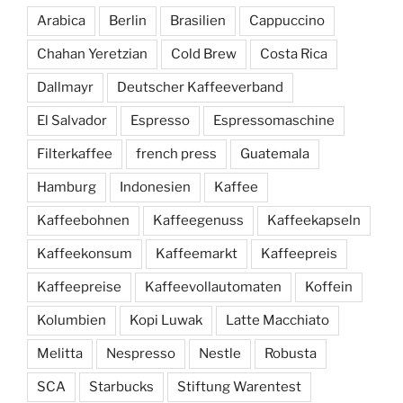
Arabica
Berlin
Brasilien
Cappuccino
Chahan Yeretzian
Cold Brew
Costa Rica
Dallmayr
Deutscher Kaffeeverband
El Salvador
Espresso
Espressomaschine
Filterkaffee
french press
Guatemala
Hamburg
Indonesien
Kaffee
Kaffeebohnen
Kaffeegenuss
Kaffeekapseln
Kaffeekonsum
Kaffeemarkt
Kaffeepreis
Kaffeepreise
Kaffeevollautomaten
Koffein
Kolumbien
Kopi Luwak
Latte Macchiato
Melitta
Nespresso
Nestle
Robusta
SCA
Starbucks
Stiftung Warentest