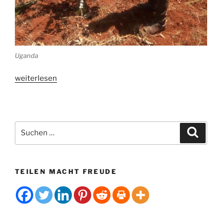
Uganda
„Uganda:
weiterlesen
Im
Land
von
Kakao
Suchen
Suche
und
nach:
Kaffee“
TEILEN MACHT FREUDE