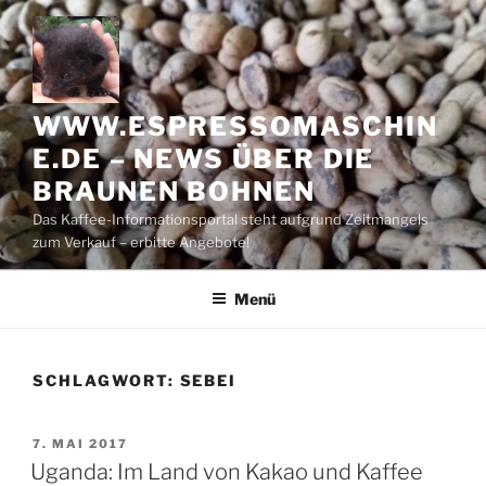
Zum
Inhalt
springen
WWW.ESPRESSOMASCHIN
E.DE – NEWS ÜBER DIE
BRAUNEN BOHNEN
Das Kaffee-Informationsportal steht aufgrund Zeitmangels
zum Verkauf – erbitte Angebote!
Menü
SCHLAGWORT:
SEBEI
VERÖFFENTLICHT
7. MAI 2017
AM
Uganda: Im Land von Kakao und Kaffee