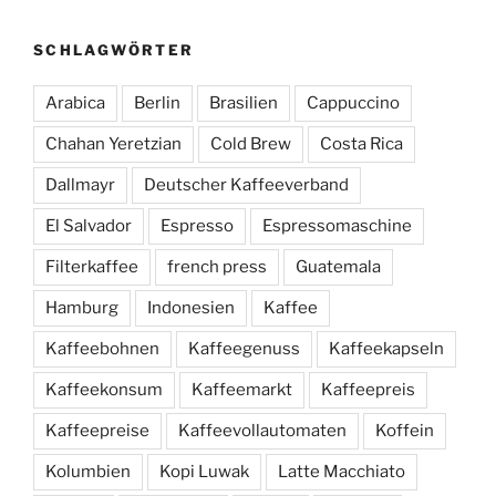
SCHLAGWÖRTER
Arabica
Berlin
Brasilien
Cappuccino
Chahan Yeretzian
Cold Brew
Costa Rica
Dallmayr
Deutscher Kaffeeverband
El Salvador
Espresso
Espressomaschine
Filterkaffee
french press
Guatemala
Hamburg
Indonesien
Kaffee
Kaffeebohnen
Kaffeegenuss
Kaffeekapseln
Kaffeekonsum
Kaffeemarkt
Kaffeepreis
Kaffeepreise
Kaffeevollautomaten
Koffein
Kolumbien
Kopi Luwak
Latte Macchiato