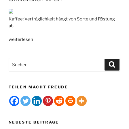
Kaffee: Verträglichkeit hängt von Sorte und Röstung
ab.
„Kaffee:
weiterlesen
Verträglichkeit
hängt
von
Suchen
Suche
Sorte
nach:
und
Röstung
TEILEN MACHT FREUDE
ab“
NEUESTE BEITRÄGE