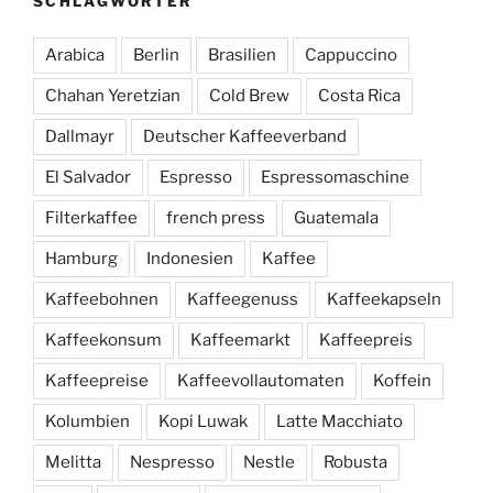
SCHLAGWÖRTER
Arabica
Berlin
Brasilien
Cappuccino
Chahan Yeretzian
Cold Brew
Costa Rica
Dallmayr
Deutscher Kaffeeverband
El Salvador
Espresso
Espressomaschine
Filterkaffee
french press
Guatemala
Hamburg
Indonesien
Kaffee
Kaffeebohnen
Kaffeegenuss
Kaffeekapseln
Kaffeekonsum
Kaffeemarkt
Kaffeepreis
Kaffeepreise
Kaffeevollautomaten
Koffein
Kolumbien
Kopi Luwak
Latte Macchiato
Melitta
Nespresso
Nestle
Robusta