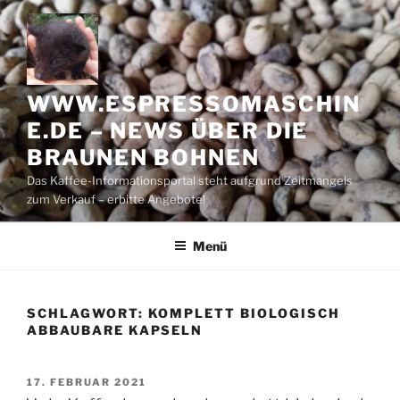
Zum
Inhalt
springen
WWW.ESPRESSOMASCHIN
E.DE – NEWS ÜBER DIE
BRAUNEN BOHNEN
Das Kaffee-Informationsportal steht aufgrund Zeitmangels
zum Verkauf – erbitte Angebote!
Menü
SCHLAGWORT:
KOMPLETT BIOLOGISCH
ABBAUBARE KAPSELN
VERÖFFENTLICHT
17. FEBRUAR 2021
AM