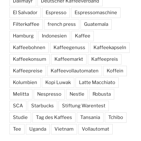
Dallmayr
Deutscher Kaffeeverband
El Salvador
Espresso
Espressomaschine
Filterkaffee
french press
Guatemala
Hamburg
Indonesien
Kaffee
Kaffeebohnen
Kaffeegenuss
Kaffeekapseln
Kaffeekonsum
Kaffeemarkt
Kaffeepreis
Kaffeepreise
Kaffeevollautomaten
Koffein
Kolumbien
Kopi Luwak
Latte Macchiato
Melitta
Nespresso
Nestle
Robusta
SCA
Starbucks
Stiftung Warentest
Studie
Tag des Kaffees
Tansania
Tchibo
Tee
Uganda
Vietnam
Vollautomat