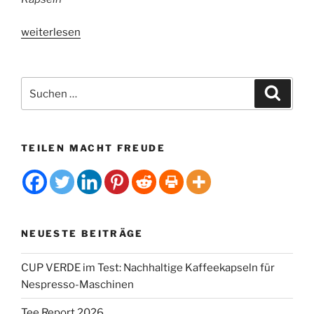
„Halo
weiterlesen
Kaffeekapseln
–
komplett
Suchen
Suche
biologisch
nach:
abbaubar“
TEILEN MACHT FREUDE
NEUESTE BEITRÄGE
CUP VERDE im Test: Nachhaltige Kaffeekapseln für
Nespresso-Maschinen
Tee Report 2026