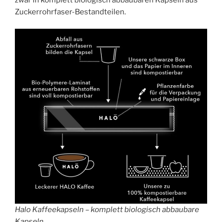
Zuckerrohrfaser-Bestandteilen.
Halo Kaffeekapseln – komplett biologisch abbaubare
Kapseln