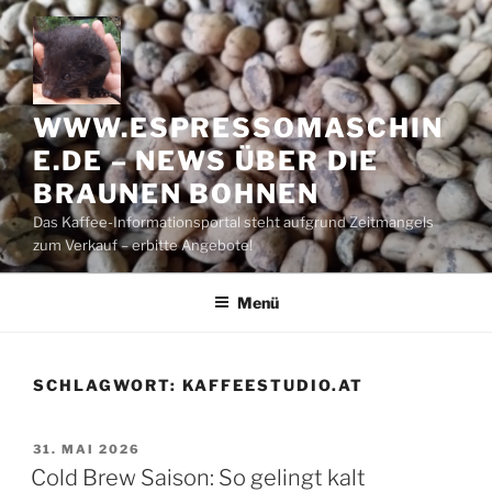
Zum
Inhalt
springen
WWW.ESPRESSOMASCHIN
E.DE – NEWS ÜBER DIE
BRAUNEN BOHNEN
Das Kaffee-Informationsportal steht aufgrund Zeitmangels
zum Verkauf – erbitte Angebote!
Menü
SCHLAGWORT:
KAFFEESTUDIO.AT
VERÖFFENTLICHT
31. MAI 2026
AM
Cold Brew Saison: So gelingt kalt