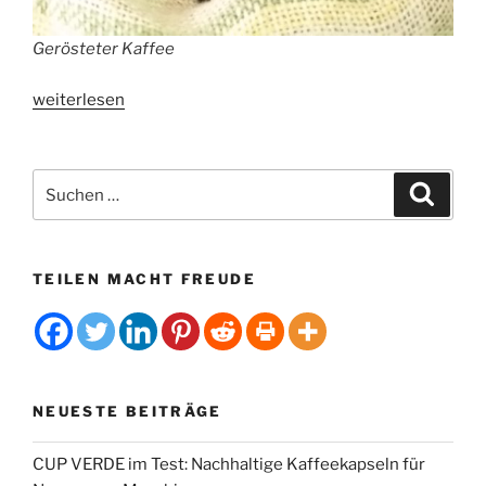
Gerösteter Kaffee
„Cold
weiterlesen
Brew
Saison:
So
Suchen
Suche
gelingt
nach:
kalt
aufgegossener
TEILEN MACHT FREUDE
Kaffee
mit
wenig
Säure“
NEUESTE BEITRÄGE
CUP VERDE im Test: Nachhaltige Kaffeekapseln für