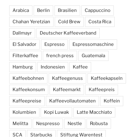
Arabica
Berlin
Brasilien
Cappuccino
Chahan Yeretzian
Cold Brew
Costa Rica
Dallmayr
Deutscher Kaffeeverband
El Salvador
Espresso
Espressomaschine
Filterkaffee
french press
Guatemala
Hamburg
Indonesien
Kaffee
Kaffeebohnen
Kaffeegenuss
Kaffeekapseln
Kaffeekonsum
Kaffeemarkt
Kaffeepreis
Kaffeepreise
Kaffeevollautomaten
Koffein
Kolumbien
Kopi Luwak
Latte Macchiato
Melitta
Nespresso
Nestle
Robusta
SCA
Starbucks
Stiftung Warentest