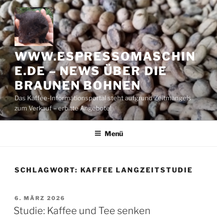
Zum
Inhalt
springen
WWW.ESPRESSOMASCHIN
E.DE – NEWS ÜBER DIE
BRAUNEN BOHNEN
Das Kaffee-Informationsportal steht aufgrund Zeitmangels
zum Verkauf – erbitte Angebote!
Menü
SCHLAGWORT:
KAFFEE LANGZEITSTUDIE
VERÖFFENTLICHT
6. MÄRZ 2026
AM
Studie: Kaffee und Tee senken