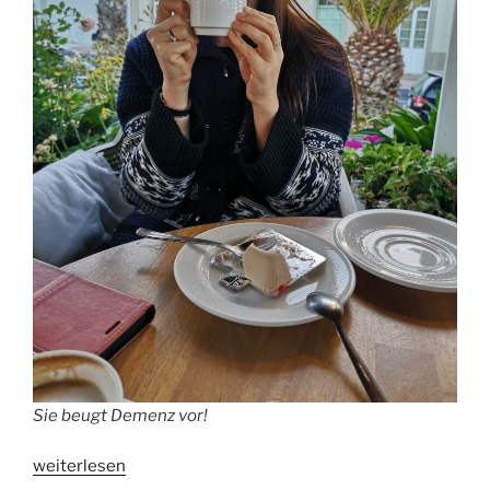
Sie beugt Demenz vor!
„Studie:
weiterlesen