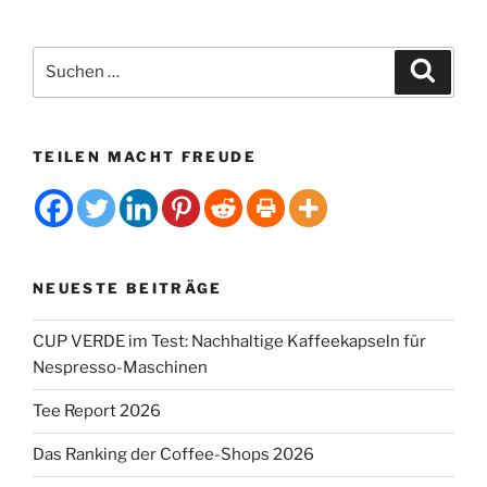
Kaffee
und
Tee
Suchen
Suche
senken
nach:
Demenzrisiko“
TEILEN MACHT FREUDE
NEUESTE BEITRÄGE
CUP VERDE im Test: Nachhaltige Kaffeekapseln für
Nespresso-Maschinen
Tee Report 2026
Das Ranking der Coffee-Shops 2026