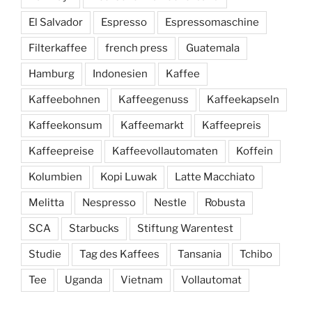
El Salvador
Espresso
Espressomaschine
Filterkaffee
french press
Guatemala
Hamburg
Indonesien
Kaffee
Kaffeebohnen
Kaffeegenuss
Kaffeekapseln
Kaffeekonsum
Kaffeemarkt
Kaffeepreis
Kaffeepreise
Kaffeevollautomaten
Koffein
Kolumbien
Kopi Luwak
Latte Macchiato
Melitta
Nespresso
Nestle
Robusta
SCA
Starbucks
Stiftung Warentest
Studie
Tag des Kaffees
Tansania
Tchibo
Tee
Uganda
Vietnam
Vollautomat