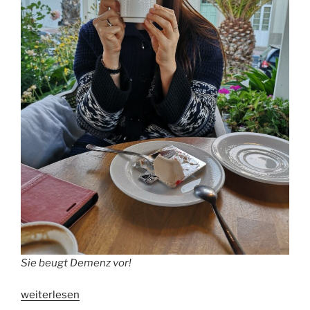
Sie beugt Demenz vor!
„Studie:
weiterlesen