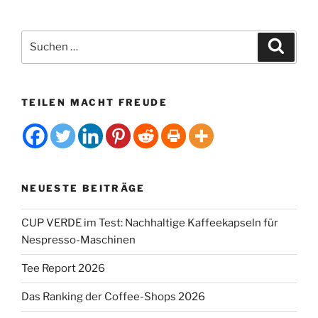
Kaffee
und
Tee
Suchen
Suche
senken
nach:
Demenzrisiko“
TEILEN MACHT FREUDE
NEUESTE BEITRÄGE
CUP VERDE im Test: Nachhaltige Kaffeekapseln für
Nespresso-Maschinen
Tee Report 2026
Das Ranking der Coffee-Shops 2026