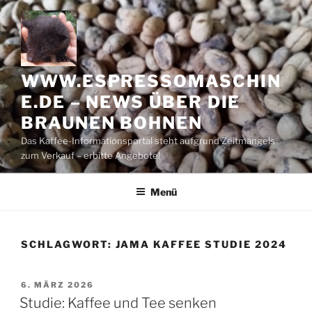
Zum
Inhalt
springen
WWW.ESPRESSOMASCHIN
E.DE – NEWS ÜBER DIE
BRAUNEN BOHNEN
Das Kaffee-Informationsportal steht aufgrund Zeitmangels
zum Verkauf – erbitte Angebote!
Menü
SCHLAGWORT:
JAMA KAFFEE STUDIE 2024
VERÖFFENTLICHT
6. MÄRZ 2026
AM
Studie: Kaffee und Tee senken