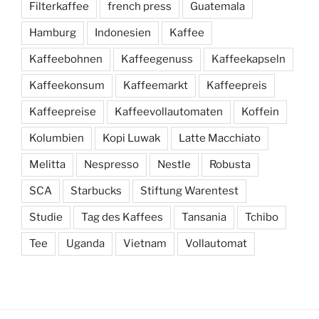
Filterkaffee
french press
Guatemala
Hamburg
Indonesien
Kaffee
Kaffeebohnen
Kaffeegenuss
Kaffeekapseln
Kaffeekonsum
Kaffeemarkt
Kaffeepreis
Kaffeepreise
Kaffeevollautomaten
Koffein
Kolumbien
Kopi Luwak
Latte Macchiato
Melitta
Nespresso
Nestle
Robusta
SCA
Starbucks
Stiftung Warentest
Studie
Tag des Kaffees
Tansania
Tchibo
Tee
Uganda
Vietnam
Vollautomat