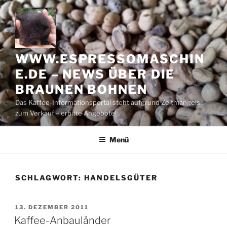
Zum
Inhalt
springen
WWW.ESPRESSOMASCHIN
E.DE – NEWS ÜBER DIE
BRAUNEN BOHNEN
Das Kaffee-Informationsportal steht aufgrund Zeitmangels
zum Verkauf – erbitte Angebote!
Menü
SCHLAGWORT:
HANDELSGÜTER
VERÖFFENTLICHT
13. DEZEMBER 2011
AM
Kaffee-Anbauländer