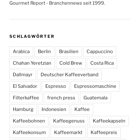
Gourmet Report - Branchennews seit 1999.
SCHLAGWÖRTER
Arabica
Berlin
Brasilien
Cappuccino
Chahan Yeretzian
Cold Brew
Costa Rica
Dallmayr
Deutscher Kaffeeverband
El Salvador
Espresso
Espressomaschine
Filterkaffee
french press
Guatemala
Hamburg
Indonesien
Kaffee
Kaffeebohnen
Kaffeegenuss
Kaffeekapseln
Kaffeekonsum
Kaffeemarkt
Kaffeepreis