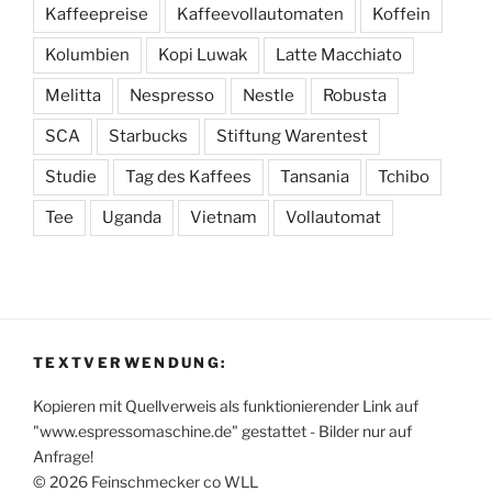
Kaffeepreise
Kaffeevollautomaten
Koffein
Kolumbien
Kopi Luwak
Latte Macchiato
Melitta
Nespresso
Nestle
Robusta
SCA
Starbucks
Stiftung Warentest
Studie
Tag des Kaffees
Tansania
Tchibo
Tee
Uganda
Vietnam
Vollautomat
TEXTVERWENDUNG:
Kopieren mit Quellverweis als funktionierender Link auf
"www.espressomaschine.de" gestattet - Bilder nur auf
Anfrage!
© 2026 Feinschmecker co WLL