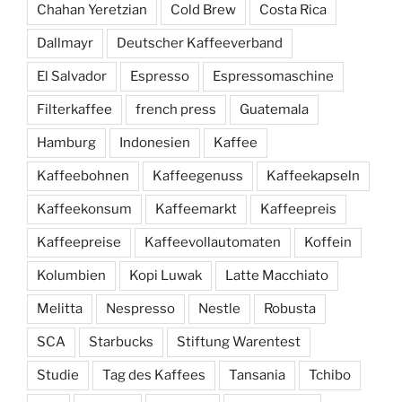
Chahan Yeretzian
Cold Brew
Costa Rica
Dallmayr
Deutscher Kaffeeverband
El Salvador
Espresso
Espressomaschine
Filterkaffee
french press
Guatemala
Hamburg
Indonesien
Kaffee
Kaffeebohnen
Kaffeegenuss
Kaffeekapseln
Kaffeekonsum
Kaffeemarkt
Kaffeepreis
Kaffeepreise
Kaffeevollautomaten
Koffein
Kolumbien
Kopi Luwak
Latte Macchiato
Melitta
Nespresso
Nestle
Robusta
SCA
Starbucks
Stiftung Warentest
Studie
Tag des Kaffees
Tansania
Tchibo