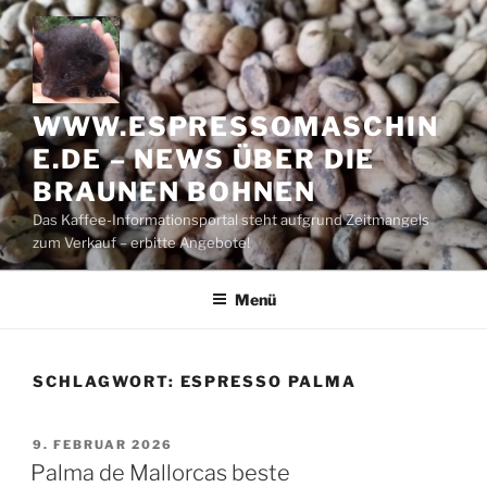
Zum
Inhalt
springen
WWW.ESPRESSOMASCHIN
E.DE – NEWS ÜBER DIE
BRAUNEN BOHNEN
Das Kaffee-Informationsportal steht aufgrund Zeitmangels
zum Verkauf – erbitte Angebote!
Menü
SCHLAGWORT:
ESPRESSO PALMA
VERÖFFENTLICHT
9. FEBRUAR 2026
AM
Palma de Mallorcas beste