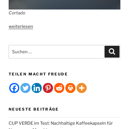
Cortado
„Palma
weiterlesen
de
Mallorcas
beste
Suchen
Suche
Spezialitätencafés“
nach:
TEILEN MACHT FREUDE
NEUESTE BEITRÄGE
CUP VERDE im Test: Nachhaltige Kaffeekapseln für