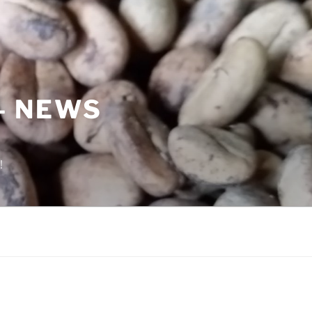
– NEWS
!