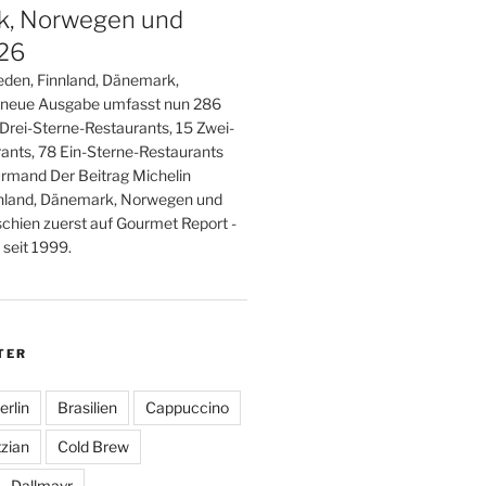
, Norwegen und
026
den, Finnland, Dänemark,
 neue Ausgabe umfasst nun 286
 Drei-Sterne-Restaurants, 15 Zwei-
ants, 78 Ein-Sterne-Restaurants
rmand Der Beitrag Michelin
nland, Dänemark, Norwegen und
schien zuerst auf Gourmet Report -
seit 1999.
TER
erlin
Brasilien
Cappuccino
zian
Cold Brew
Dallmayr