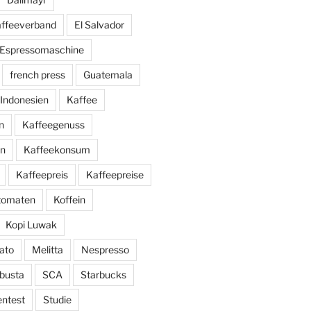
affeeverband
El Salvador
Espressomaschine
french press
Guatemala
Indonesien
Kaffee
n
Kaffeegenuss
ln
Kaffeekonsum
Kaffeepreis
Kaffeepreise
utomaten
Koffein
Kopi Luwak
ato
Melitta
Nespresso
busta
SCA
Starbucks
entest
Studie