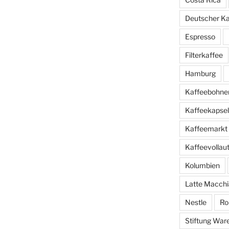
Deutscher K
Espresso
Filterkaffee
Hamburg
Kaffeebohne
Kaffeekapse
Kaffeemarkt
Kaffeevolla
Kolumbien
Latte Macchi
Nestle
Ro
Stiftung War