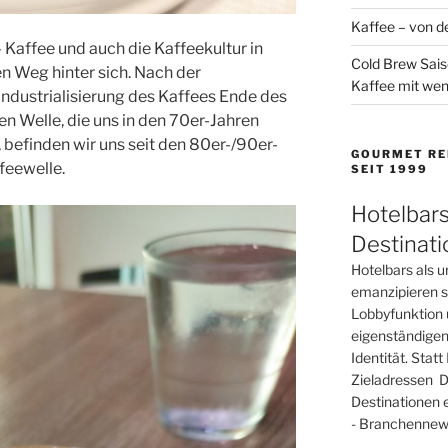
Kaffee – von de
Kaffee und auch die Kaffeekultur in
Cold Brew Sais
n Weg hinter sich. Nach der
Kaffee mit wen
Industrialisierung des Kaffees Ende des
en Welle, die uns in den 70er-Jahren
befinden wir uns seit den 80er-/90er-
GOURMET RE
ffeewelle.
SEIT 1999
Hotelbars
Destinat
Hotelbars als u
emanzipieren si
Lobbyfunktion 
eigenständigen
Identität. Sta
Zieladressen D
Destinationen 
- Branchennews