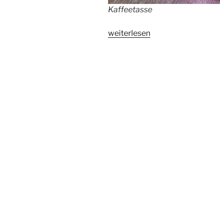
Kaffeetasse
„Die
weiterlesen
neue
deutsche
Kaffeekultur“