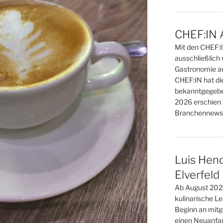
CHEF:IN 
Mit den CHEF:
ausschließlich 
Gastronomie au
CHEF:IN hat di
bekanntgegebe
2026 erschien 
Branchennews 
Luis Hend
Elverfeld
Ab August 2026
kulinarische L
Beginn an mitge
einen Neuanfan