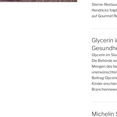
Sterne-Restaur
Hendricks folgt
auf Gourmet Re
Glycerin 
Gesundhei
Glycerin im Slu
Die Behörde war
Mengen des bel
unerwünschten
Beitrag Glyceri
Kinder erschie
Branchennews 
Michelin 