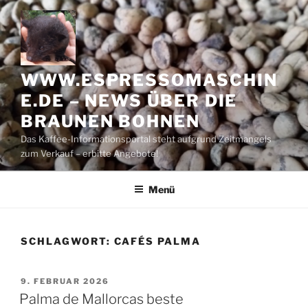
Zum
Inhalt
springen
WWW.ESPRESSOMASCHIN
E.DE – NEWS ÜBER DIE
BRAUNEN BOHNEN
Das Kaffee-Informationsportal steht aufgrund Zeitmangels
zum Verkauf – erbitte Angebote!
Menü
SCHLAGWORT:
CAFÉS PALMA
VERÖFFENTLICHT
9. FEBRUAR 2026
AM
Palma de Mallorcas beste