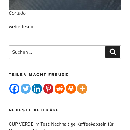
Cortado
„Palma
weiterlesen
de
Mallorcas
beste
Suchen
Suche
Spezialitätencafés“
nach:
TEILEN MACHT FREUDE
NEUESTE BEITRÄGE
CUP VERDE im Test: Nachhaltige Kaffeekapseln für