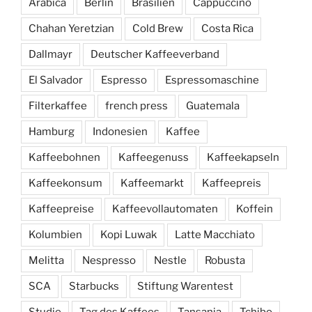
Arabica
Berlin
Brasilien
Cappuccino
Chahan Yeretzian
Cold Brew
Costa Rica
Dallmayr
Deutscher Kaffeeverband
El Salvador
Espresso
Espressomaschine
Filterkaffee
french press
Guatemala
Hamburg
Indonesien
Kaffee
Kaffeebohnen
Kaffeegenuss
Kaffeekapseln
Kaffeekonsum
Kaffeemarkt
Kaffeepreis
Kaffeepreise
Kaffeevollautomaten
Koffein
Kolumbien
Kopi Luwak
Latte Macchiato
Melitta
Nespresso
Nestle
Robusta
SCA
Starbucks
Stiftung Warentest