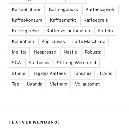
Kaffeebohnen
Kaffeegenuss
Kaffeekapseln
Kaffeekonsum
Kaffeemarkt
Kaffeepreis
Kaffeepreise
Kaffeevollautomaten
Koffein
Kolumbien
Kopi Luwak
Latte Macchiato
Melitta
Nespresso
Nestle
Robusta
SCA
Starbucks
Stiftung Warentest
Studie
Tag des Kaffees
Tansania
Tchibo
Tee
Uganda
Vietnam
Vollautomat
TEXTVERWENDUNG: