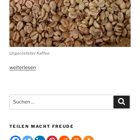
Ungerösteter Kaffee
„Berlin
weiterlesen
Coffee
Festival“
Suchen
Suche
nach:
TEILEN MACHT FREUDE