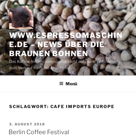
Zum
Inhalt
springen
WWW.ESPRESSOMASCHIN
E.DE – NEWS ÜBER DIE
BRAUNEN BOHNEN
Das Kaffee-Informationsportal steht aufgrund Zeitmangels
zum Verkauf – erbitte Angebote!
Menü
SCHLAGWORT:
CAFE IMPORTS EUROPE
VERÖFFENTLICHT
3. AUGUST 2018
AM
Berlin Coffee Festival