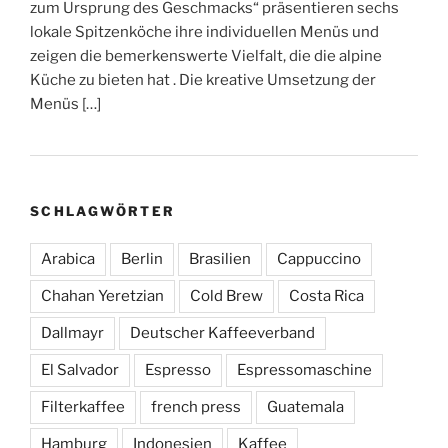
zum Ursprung des Geschmacks“ präsentieren sechs
lokale Spitzenköche ihre individuellen Menüs und
zeigen die bemerkenswerte Vielfalt, die die alpine
Küche zu bieten hat . Die kreative Umsetzung der
Menüs […]
SCHLAGWÖRTER
Arabica
Berlin
Brasilien
Cappuccino
Chahan Yeretzian
Cold Brew
Costa Rica
Dallmayr
Deutscher Kaffeeverband
El Salvador
Espresso
Espressomaschine
Filterkaffee
french press
Guatemala
Hamburg
Indonesien
Kaffee