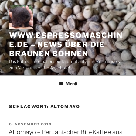
Zum
Inhalt
springen
WWW.ESPRESSOMASCHIN
E.DE – NEWS ÜBER DIE
BRAUNEN BOHNEN
Das Kaffee-Informationsportal steht aufgrund Zeitmangels
zum Verkauf – erbitte Angebote!
Menü
SCHLAGWORT:
ALTOMAYO
VERÖFFENTLICHT
6. NOVEMBER 2018
AM
Altomayo – Peruanischer Bio-Kaffee aus