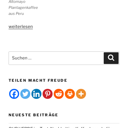
Altomayo
Plantagenkaffee
aus Peru
„Altomayo
weiterlesen
–
Peruanischer
Bio-
Kaffee
Suchen
Suche
aus
nach:
kleinbäuerlichem
Anbau“
TEILEN MACHT FREUDE
NEUESTE BEITRÄGE