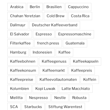
Arabica
Berlin
Brasilien
Cappuccino
Chahan Yeretzian
Cold Brew
Costa Rica
Dallmayr
Deutscher Kaffeeverband
El Salvador
Espresso
Espressomaschine
Filterkaffee
french press
Guatemala
Hamburg
Indonesien
Kaffee
Kaffeebohnen
Kaffeegenuss
Kaffeekapseln
Kaffeekonsum
Kaffeemarkt
Kaffeepreis
Kaffeepreise
Kaffeevollautomaten
Koffein
Kolumbien
Kopi Luwak
Latte Macchiato
Melitta
Nespresso
Nestle
Robusta
SCA
Starbucks
Stiftung Warentest