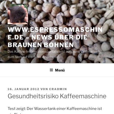
Zum
Inhalt
springen
WWW.ESPRESSOMASCHIN
E.DE – NEWS ÜBER DIE
BRAUNEN BOHNEN
Das Kaffee-Informationsportal steht aufgrund Zeitmangels
zum Verkauf – erbitte Angebote!
Menü
VERÖFFENTLICHT
16. JANUAR 2012
VON
CRADMIN
AM
Gesundheitsrisiko Kaffeemaschine
Test zeigt: Der Wassertank einer Kaffeemaschine ist