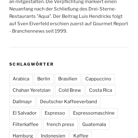
an mitgestalten. Die Verpflichtung markiert einen
Neuanfang nach der Schließung des Drei-Sterne-
Restaurants "Aqua". Der Beitrag Luis Hendricks folgt
auf Sven Elverfeld erschien zuerst auf Gourmet Report
- Branchennews seit 1999.
SCHLAGWÖRTER
Arabica
Berlin
Brasilien
Cappuccino
Chahan Yeretzian
Cold Brew
Costa Rica
Dallmayr
Deutscher Kaffeeverband
El Salvador
Espresso
Espressomaschine
Filterkaffee
french press
Guatemala
Hamburg
Indonesien
Kaffee