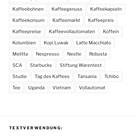
Kaffeebohnen
Kaffeegenuss
Kaffeekapseln
Kaffeekonsum
Kaffeemarkt
Kaffeepreis
Kaffeepreise
Kaffeevollautomaten
Koffein
Kolumbien
Kopi Luwak
Latte Macchiato
Melitta
Nespresso
Nestle
Robusta
SCA
Starbucks
Stiftung Warentest
Studie
Tag des Kaffees
Tansania
Tchibo
Tee
Uganda
Vietnam
Vollautomat
TEXTVERWENDUNG: