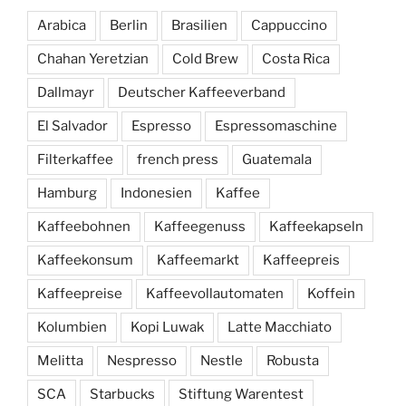
Arabica
Berlin
Brasilien
Cappuccino
Chahan Yeretzian
Cold Brew
Costa Rica
Dallmayr
Deutscher Kaffeeverband
El Salvador
Espresso
Espressomaschine
Filterkaffee
french press
Guatemala
Hamburg
Indonesien
Kaffee
Kaffeebohnen
Kaffeegenuss
Kaffeekapseln
Kaffeekonsum
Kaffeemarkt
Kaffeepreis
Kaffeepreise
Kaffeevollautomaten
Koffein
Kolumbien
Kopi Luwak
Latte Macchiato
Melitta
Nespresso
Nestle
Robusta
SCA
Starbucks
Stiftung Warentest