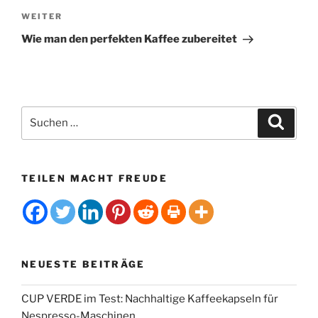
n
Nächster
WEITER
a
Beitrag
t
Wie man den perfekten Kaffee zubereitet
i
v
e
:
Suchen
Suche
nach:
TEILEN MACHT FREUDE
NEUESTE BEITRÄGE
CUP VERDE im Test: Nachhaltige Kaffeekapseln für
Nespresso-Maschinen