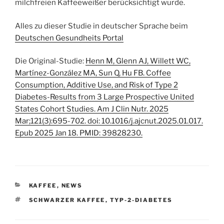
milchfreien Kaffeeweißer berücksichtigt wurde.
Alles zu dieser Studie in deutscher Sprache beim
Deutschen Gesundheits Portal
Die Original-Studie:
Henn M, Glenn AJ, Willett WC,
Martínez-González MA, Sun Q, Hu FB. Coffee
Consumption, Additive Use, and Risk of Type 2
Diabetes-Results from 3 Large Prospective United
States Cohort Studies. Am J Clin Nutr. 2025
Mar;121(3):695-702. doi: 10.1016/j.ajcnut.2025.01.017.
Epub 2025 Jan 18. PMID: 39828230.
KATEGORIEN
KAFFEE
,
NEWS
SCHLAGWÖRTER
SCHWARZER KAFFEE
,
TYP-2-DIABETES