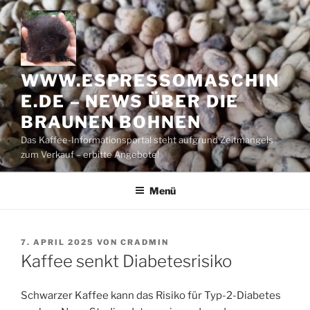
Zum
Inhalt
springen
WWW.ESPRESSOMASCHIN
E.DE – NEWS ÜBER DIE
BRAUNEN BOHNEN
Das Kaffee-Informationsportal steht aufgrund Zeitmangels
zum Verkauf – erbitte Angebote!
Menü
VERÖFFENTLICHT
7. APRIL 2025
VON
CRADMIN
AM
Kaffee senkt Diabetesrisiko
Schwarzer Kaffee kann das Risiko für Typ-2-Diabetes