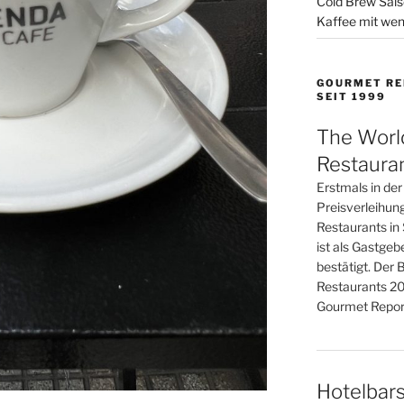
Cold Brew Sais
Kaffee mit wen
GOURMET RE
SEIT 1999
The Worl
Restaura
Erstmals in de
Preisverleihun
Restaurants in 
ist als Gastge
bestätigt. Der 
Restaurants 20
Gourmet Report
Hotelbars