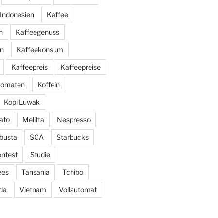
Indonesien
Kaffee
n
Kaffeegenuss
ln
Kaffeekonsum
Kaffeepreis
Kaffeepreise
utomaten
Koffein
Kopi Luwak
ato
Melitta
Nespresso
busta
SCA
Starbucks
entest
Studie
ees
Tansania
Tchibo
da
Vietnam
Vollautomat