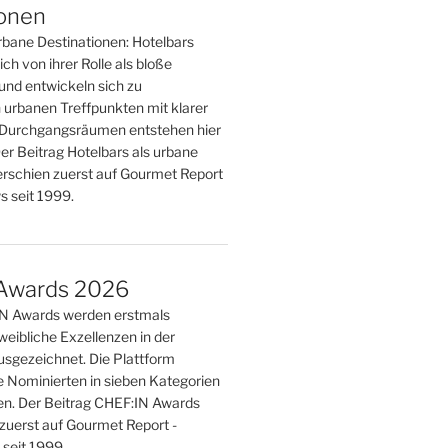
ionen
rbane Destinationen: Hotelbars
ch von ihrer Rolle als bloße
und entwickeln sich zu
 urbanen Treffpunkten mit klarer
tt Durchgangsräumen entstehen hier
er Beitrag Hotelbars als urbane
erschien zuerst auf Gourmet Report
 seit 1999.
Awards 2026
IN Awards werden erstmals
weibliche Exzellenzen in der
sgezeichnet. Die Plattform
e Nominierten in sieben Kategorien
n. Der Beitrag CHEF:IN Awards
zuerst auf Gourmet Report -
seit 1999.