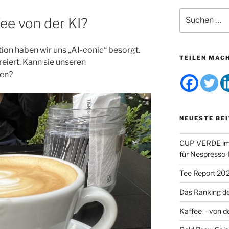
Suchen
ee von der KI?
nach:
ion haben wir uns „AI-conic“ besorgt.
TEILEN MAC
reiert. Kann sie unseren
ten?
NEUESTE BE
CUP VERDE im 
für Nespresso
Tee Report 20
Das Ranking d
Kaffee – von de