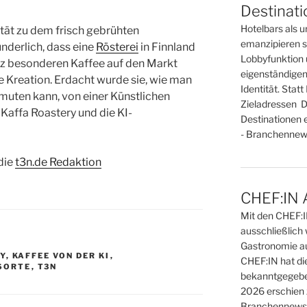
Destinat
Hotelbars als u
ität zu dem frisch gebrühten
emanzipieren si
nderlich, dass eine
Rösterei
in Finnland
Lobbyfunktion 
z besonderen Kaffee auf den Markt
eigenständigen
ie Kreation. Erdacht wurde sie, wie man
Identität. Sta
uten kann, von einer Künstlichen
Zieladressen D
e Kaffa Roastery und die KI-
Destinationen 
- Branchennews
die
t3n.de Redaktion
CHEF:IN 
Mit den CHEF:
ausschließlich 
Gastronomie au
Y
,
KAFFEE VON DER KI
,
CHEF:IN hat di
SORTE
,
T3N
bekanntgegebe
2026 erschien 
Branchennews 