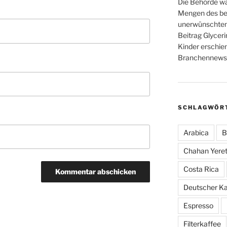
Die Behörde war
Mengen des bel
unerwünschten
Beitrag Glyceri
Kinder erschie
Branchennews 
SCHLAGWÖR
Arabica
B
Chahan Yeret
Costa Rica
Deutscher K
Espresso
Filterkaffee