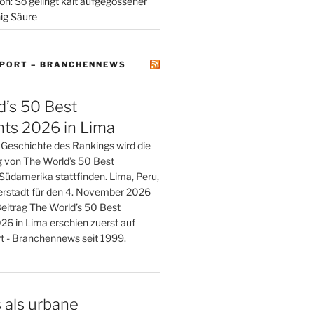
on: So gelingt kalt aufgegossener
ig Säure
PORT – BRANCHENNEWS
d’s 50 Best
nts 2026 in Lima
r Geschichte des Rankings wird die
g von The World’s 50 Best
Südamerika stattfinden. Lima, Peru,
berstadt für den 4. November 2026
Beitrag The World’s 50 Best
26 in Lima erschien zuerst auf
 - Branchennews seit 1999.
 als urbane