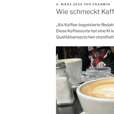
VERÖFFENTLICHT
4. MÄRZ 2025
VON
CRADMIN
AM
Wie schmeckt Kaff
„Als Kaffee-begeisterte Redakt
Diese Kaffeesorte hat eine KI k
Qualitätsansprüchen standhal