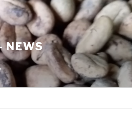
– NEWS
!