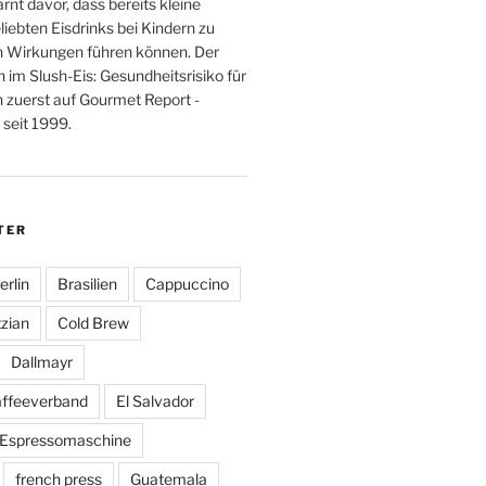
nt davor, dass bereits kleine
iebten Eisdrinks bei Kindern zu
 Wirkungen führen können. Der
n im Slush-Eis: Gesundheitsrisiko für
n zuerst auf Gourmet Report -
seit 1999.
TER
erlin
Brasilien
Cappuccino
zian
Cold Brew
Dallmayr
affeeverband
El Salvador
Espressomaschine
french press
Guatemala