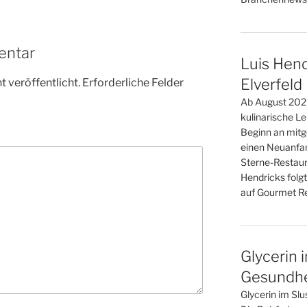
entar
Luis Hend
Elverfeld
 veröffentlicht.
Erforderliche Felder
Ab August 2026
kulinarische L
Beginn an mitge
einen Neuanfan
Sterne-Restaur
Hendricks folgt
auf Gourmet Re
Glycerin 
Gesundhei
Glycerin im Slu