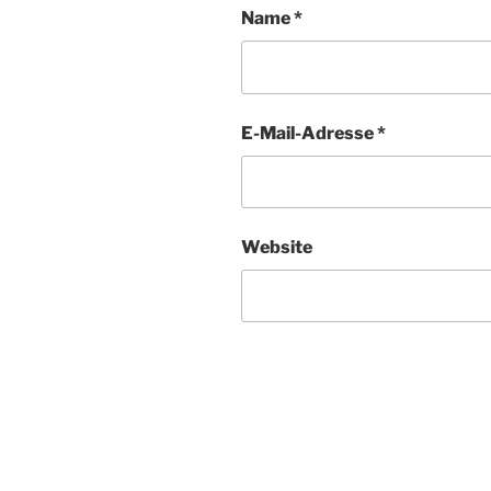
Name
*
E-Mail-Adresse
*
Website
A
l
t