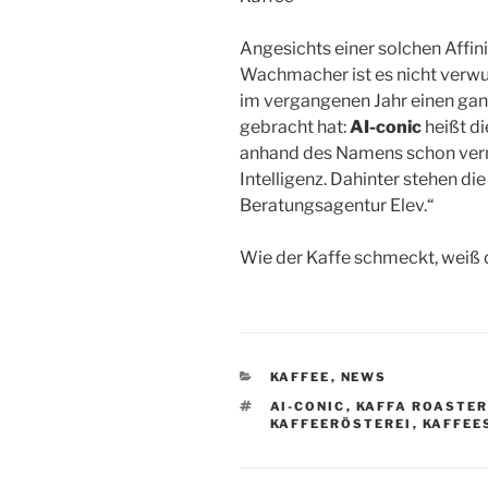
Angesichts einer solchen Affin
Wachmacher ist es nicht verwu
im vergangenen Jahr einen gan
gebracht hat:
AI-conic
heißt d
anhand des Namens schon verm
Intelligenz. Dahinter stehen di
Beratungsagentur Elev.“
Wie der Kaffe schmeckt, weiß 
KATEGORIEN
KAFFEE
,
NEWS
SCHLAGWÖRTER
AI-CONIC
,
KAFFA ROASTER
KAFFEERÖSTEREI
,
KAFFEE