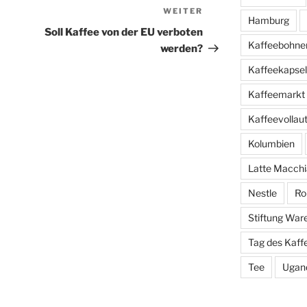
WEITER
Nächster
Hamburg
Beitrag
Soll Kaffee von der EU verboten
Kaffeebohne
werden?
Kaffeekapse
Kaffeemarkt
Kaffeevolla
Kolumbien
Latte Macchi
Nestle
Ro
Stiftung War
Tag des Kaff
Tee
Ugan