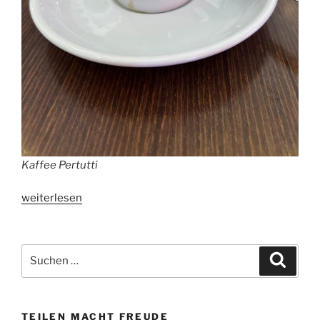
Kaffee Pertutti
„Globaler
weiterlesen
Kaffeekonsum
2025“
Suchen
Suche
nach:
TEILEN MACHT FREUDE