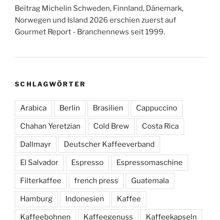
Beitrag Michelin Schweden, Finnland, Dänemark,
Norwegen und Island 2026 erschien zuerst auf
Gourmet Report - Branchennews seit 1999.
SCHLAGWÖRTER
Arabica
Berlin
Brasilien
Cappuccino
Chahan Yeretzian
Cold Brew
Costa Rica
Dallmayr
Deutscher Kaffeeverband
El Salvador
Espresso
Espressomaschine
Filterkaffee
french press
Guatemala
Hamburg
Indonesien
Kaffee
Kaffeebohnen
Kaffeegenuss
Kaffeekapseln