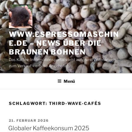
Zum
Inhalt
springen
WWW.ESPRESSOMASCHIN
E.DE – NEWS ÜBER DIE
BRAUNEN BOHNEN
Das Kaffee-Informationsportal steht aufgrund Zeitmangels
zum Verkauf – erbitte Angebote!
Menü
SCHLAGWORT:
THIRD‑WAVE‑CAFÉS
VERÖFFENTLICHT
21. FEBRUAR 2026
AM
Globaler Kaffeekonsum 2025