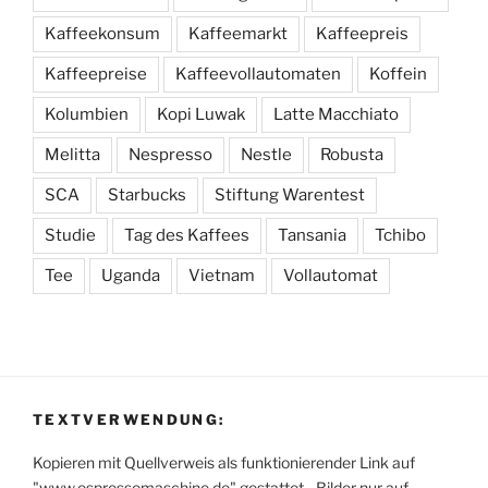
Kaffeekonsum
Kaffeemarkt
Kaffeepreis
Kaffeepreise
Kaffeevollautomaten
Koffein
Kolumbien
Kopi Luwak
Latte Macchiato
Melitta
Nespresso
Nestle
Robusta
SCA
Starbucks
Stiftung Warentest
Studie
Tag des Kaffees
Tansania
Tchibo
Tee
Uganda
Vietnam
Vollautomat
TEXTVERWENDUNG:
Kopieren mit Quellverweis als funktionierender Link auf
"www.espressomaschine.de" gestattet - Bilder nur auf