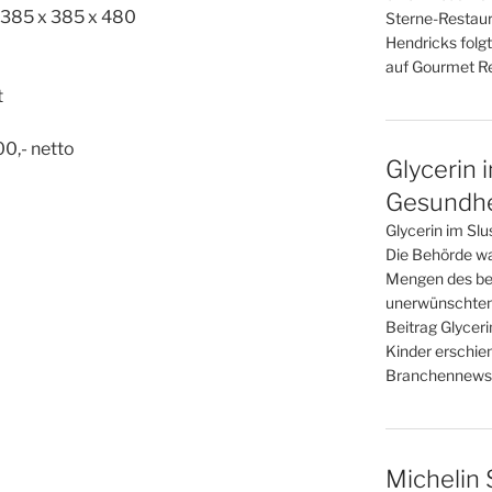
: 385 x 385 x 480
Sterne-Restaur
Hendricks folgt
auf Gourmet Re
t
00,- netto
Glycerin 
Gesundhei
Glycerin im Slu
Die Behörde war
Mengen des bel
unerwünschten
Beitrag Glyceri
Kinder erschie
Branchennews 
Michelin 