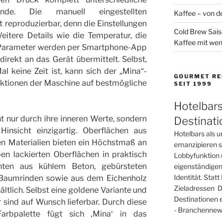
nde. Die manuell eingestellten
Kaffee – von de
t reproduzierbar, denn die Einstellungen
Cold Brew Sais
eitere Details wie die Temperatur, die
Kaffee mit wen
Parameter werden per Smartphone-App
direkt an das Gerät übermittelt. Selbst,
l keine Zeit ist, kann sich der „Mina“-
GOURMET RE
ktionen der Maschine auf bestmögliche
SEIT 1999
Hotelbars
t nur durch ihre inneren Werte, sondern
Destinat
Hinsicht einzigartig. Oberflächen aus
Hotelbars als u
hen Materialien bieten ein Höchstmaß an
emanzipieren si
ben lackierten Oberflächen in praktisch
Lobbyfunktion 
nten aus kühlem Beton, gebürsteten
eigenständigen
Identität. Sta
n Baumrinden sowie aus dem Eichenholz
Zieladressen D
ltlich. Selbst eine goldene Variante und
Destinationen 
 sind auf Wunsch lieferbar. Durch diese
- Branchennews
 Farbpalette fügt sich ‚Mina‘ in das