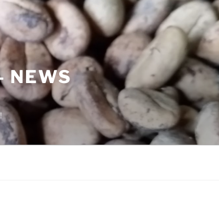
– NEWS
!