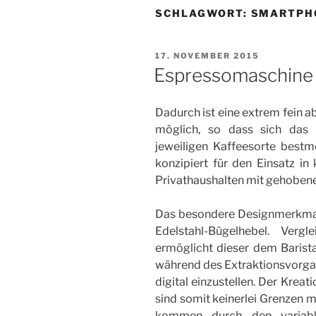
SCHLAGWORT:
SMARTPH
VERÖFFENTLICHT
17. NOVEMBER 2015
AM
Espressomaschine
Dadurch ist eine extrem fein a
möglich, so dass sich das 
jeweiligen Kaffeesorte bestmö
konzipiert für den Einsatz in
Privathaushalten mit gehoben
Das besondere Designmerkmal 
Edelstahl-Bügelhebel. Verg
ermöglicht dieser dem Barist
während des Extraktionsvorgan
digital einzustellen. Der Krea
sind somit keinerlei Grenzen 
kommen durch den variable