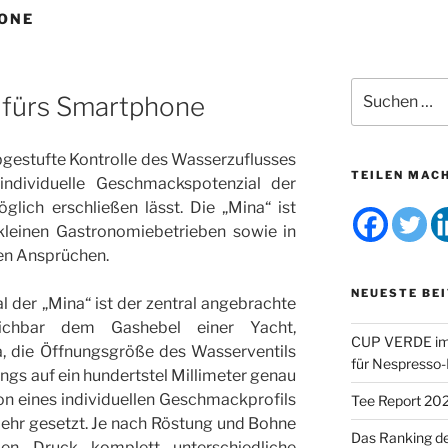
ONE
Suchen
 fürs Smartphone
nach:
bgestufte Kontrolle des Wasserzuflusses
TEILEN MAC
individuelle Geschmackspotenzial der
glich erschließen lässt. Die „Mina“ ist
 kleinen Gastronomiebetrieben sowie in
en Ansprüchen.
NEUESTE BE
der „Mina“ ist der zentral angebrachte
leichbar dem Gashebel einer Yacht,
CUP VERDE im 
a, die Öffnungsgröße des Wasserventils
für Nespresso
gs auf ein hundertstel Millimeter genau
tion eines individuellen Geschmackprofils
Tee Report 20
mehr gesetzt. Je nach Röstung und Bohne
Das Ranking d
n Druck komplett unterschiedliche