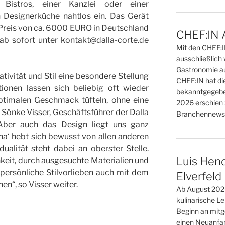
 Bistros, einer Kanzlei oder einer
 Designerküche nahtlos ein. Das Gerät
reis von ca. 6000 EURO in Deutschland
CHEF:IN 
ab sofort unter kontakt@dalla-corte.de
Mit den CHEF:
ausschließlich 
Gastronomie au
ativität und Stil eine besondere Stellung
CHEF:IN hat di
tionen lassen sich beliebig oft wieder
bekanntgegebe
ptimalen Geschmack tüfteln, ohne eine
2026 erschien 
o Sönke Visser, Geschäftsführer der Dalla
Branchennews 
ber auch das Design liegt uns ganz
a‘ hebt sich bewusst von allen anderen
ualität steht dabei an oberster Stelle.
Luis Hend
keit, durch ausgesuchte Materialien und
 persönliche Stilvorlieben auch mit dem
Elverfeld
en“, so Visser weiter.
Ab August 2026
kulinarische L
Beginn an mitge
einen Neuanfan