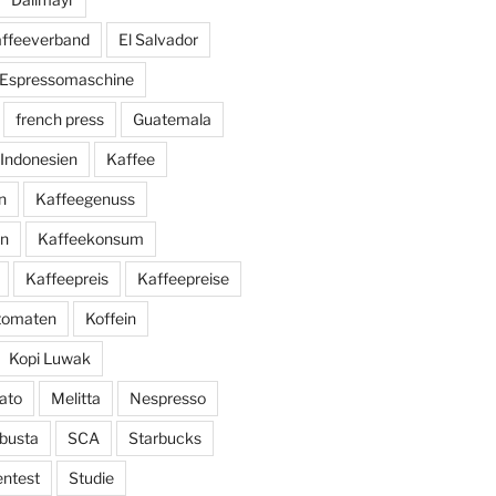
affeeverband
El Salvador
Espressomaschine
french press
Guatemala
Indonesien
Kaffee
n
Kaffeegenuss
ln
Kaffeekonsum
Kaffeepreis
Kaffeepreise
utomaten
Koffein
Kopi Luwak
ato
Melitta
Nespresso
busta
SCA
Starbucks
entest
Studie