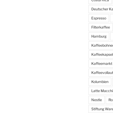
Deutscher K
Espresso
Filterkaffee
Hamburg
Kaffeebohne
Kaffeekapse
Kaffeemarkt
Kaffeevolla
Kolumbien
Latte Macchi
Nestle
Ro
Stiftung War