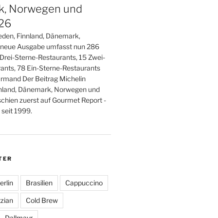
, Norwegen und
026
den, Finnland, Dänemark,
 neue Ausgabe umfasst nun 286
 Drei-Sterne-Restaurants, 15 Zwei-
ants, 78 Ein-Sterne-Restaurants
rmand Der Beitrag Michelin
nland, Dänemark, Norwegen und
schien zuerst auf Gourmet Report -
seit 1999.
TER
erlin
Brasilien
Cappuccino
zian
Cold Brew
Dallmayr