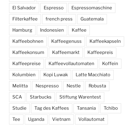
El Salvador
Espresso
Espressomaschine
Filterkaffee
french press
Guatemala
Hamburg
Indonesien
Kaffee
Kaffeebohnen
Kaffeegenuss
Kaffeekapseln
Kaffeekonsum
Kaffeemarkt
Kaffeepreis
Kaffeepreise
Kaffeevollautomaten
Koffein
Kolumbien
Kopi Luwak
Latte Macchiato
Melitta
Nespresso
Nestle
Robusta
SCA
Starbucks
Stiftung Warentest
Studie
Tag des Kaffees
Tansania
Tchibo
Tee
Uganda
Vietnam
Vollautomat