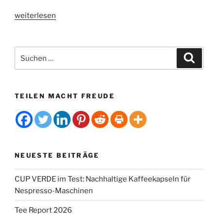
„Nachfrage
weiterlesen
für
Spezialitätenkaffee
wächst“
Suchen
Suche
nach:
TEILEN MACHT FREUDE
NEUESTE BEITRÄGE
CUP VERDE im Test: Nachhaltige Kaffeekapseln für
Nespresso-Maschinen
Tee Report 2026