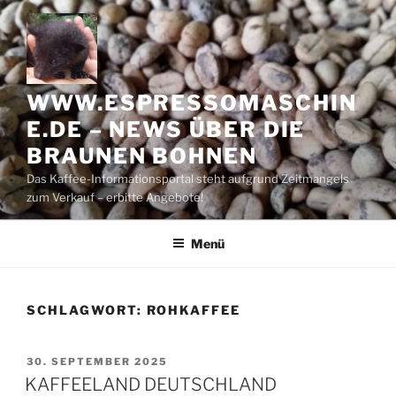
Zum
Inhalt
springen
WWW.ESPRESSOMASCHIN
E.DE – NEWS ÜBER DIE
BRAUNEN BOHNEN
Das Kaffee-Informationsportal steht aufgrund Zeitmangels
zum Verkauf – erbitte Angebote!
Menü
SCHLAGWORT:
ROHKAFFEE
VERÖFFENTLICHT
30. SEPTEMBER 2025
AM
KAFFEELAND DEUTSCHLAND