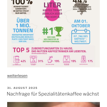
„KAFFEELAND
weiterlesen
DEUTSCHLAND“
VERÖFFENTLICHT
31. AUGUST 2025
AM
Nachfrage für Spezialitätenkaffee wächst