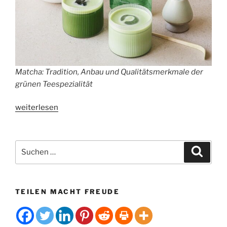
Matcha: Tradition, Anbau und Qualitätsmerkmale der
grünen Teespezialität
„Matcha:
weiterlesen
Tradition,
Anbau
und
Suchen
Suche
Qualitätsmerkmale
nach:
der
grünen
TEILEN MACHT FREUDE
Teespezialität“