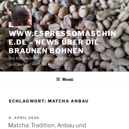
Zum
Inhalt
springen
WWW.ESPRESSOMASCHIN
E.DE – NEWS ÜBER DIE
BRAUNEN BOHNEN
Das Kaffee-Informationsportal steht aufgrund Zeitmangels
zum Verkauf – erbitte Angebote!
Menü
SCHLAGWORT:
MATCHA ANBAU
VERÖFFENTLICHT
9. APRIL 2026
AM
Matcha: Tradition, Anbau und