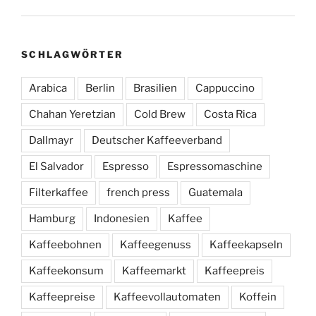
SCHLAGWÖRTER
Arabica
Berlin
Brasilien
Cappuccino
Chahan Yeretzian
Cold Brew
Costa Rica
Dallmayr
Deutscher Kaffeeverband
El Salvador
Espresso
Espressomaschine
Filterkaffee
french press
Guatemala
Hamburg
Indonesien
Kaffee
Kaffeebohnen
Kaffeegenuss
Kaffeekapseln
Kaffeekonsum
Kaffeemarkt
Kaffeepreis
Kaffeepreise
Kaffeevollautomaten
Koffein