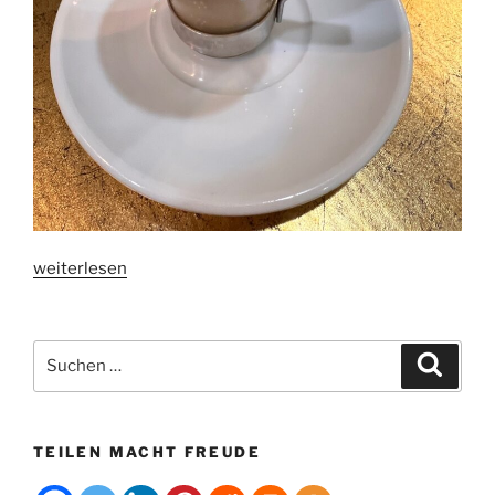
„Die
weiterlesen
Kaffeeroute
in
Nicaragua“
Suchen
Suche
nach:
TEILEN MACHT FREUDE