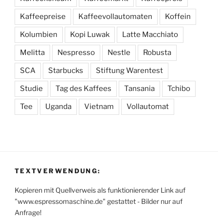
Kaffeepreise
Kaffeevollautomaten
Koffein
Kolumbien
Kopi Luwak
Latte Macchiato
Melitta
Nespresso
Nestle
Robusta
SCA
Starbucks
Stiftung Warentest
Studie
Tag des Kaffees
Tansania
Tchibo
Tee
Uganda
Vietnam
Vollautomat
TEXTVERWENDUNG:
Kopieren mit Quellverweis als funktionierender Link auf
"www.espressomaschine.de" gestattet - Bilder nur auf
Anfrage!