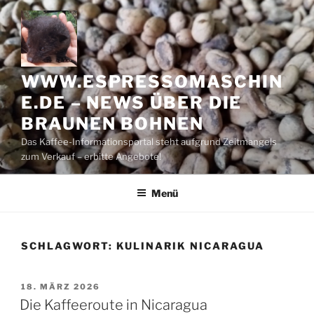
Zum
Inhalt
springen
WWW.ESPRESSOMASCHIN
E.DE – NEWS ÜBER DIE
BRAUNEN BOHNEN
Das Kaffee-Informationsportal steht aufgrund Zeitmangels
zum Verkauf – erbitte Angebote!
Menü
SCHLAGWORT:
KULINARIK NICARAGUA
VERÖFFENTLICHT
18. MÄRZ 2026
AM
Die Kaffeeroute in Nicaragua