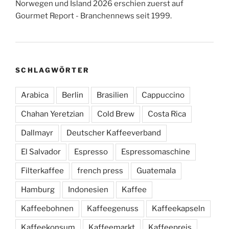
Norwegen und Island 2026 erschien zuerst auf
Gourmet Report - Branchennews seit 1999.
SCHLAGWÖRTER
Arabica
Berlin
Brasilien
Cappuccino
Chahan Yeretzian
Cold Brew
Costa Rica
Dallmayr
Deutscher Kaffeeverband
El Salvador
Espresso
Espressomaschine
Filterkaffee
french press
Guatemala
Hamburg
Indonesien
Kaffee
Kaffeebohnen
Kaffeegenuss
Kaffeekapseln
Kaffeekonsum
Kaffeemarkt
Kaffeepreis