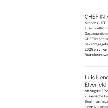
CHEF:IN 
Mit den CHEF:
ausschließlich 
Gastronomie au
CHEF:IN hat di
bekanntgegebe
2026 erschien 
Branchennews 
Luis Hend
Elverfeld
Ab August 2026
kulinarische L
Beginn an mitge
einen Neuanfan