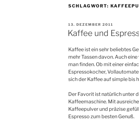
SCHLAGWORT:
KAFFEEPU
VERÖFFENTLICHT
13. DEZEMBER 2011
AM
Kaffee und Espres
Kaffee ist ein sehr beliebtes Get
mehr Tassen davon. Auch eine 
man finden. Ob mit einer einf
Espressokocher, Vollautomate
sich der Kaffee auf simple bis
Der Favorit ist natürlich unter 
Kaffeemaschine. Mit ausreic
Kaffeepulver und präzise gefül
Espresso zum besten Genuß.