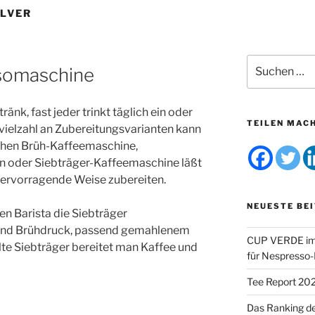
LVER
Suchen
somaschine
nach:
ränk, fast jeder trinkt täglich ein oder
TEILEN MAC
vielzahl an Zubereitungsvarianten kann
achen Brüh-Kaffeemaschine,
n oder Siebträger-Kaffeemaschine läßt
 hervorragende Weise zubereiten.
NEUESTE BE
den Barista die Siebträger
hend Brühdruck, passend gemahlenem
CUP VERDE im 
lte Siebträger bereitet man Kaffee und
für Nespresso
Tee Report 20
Das Ranking d