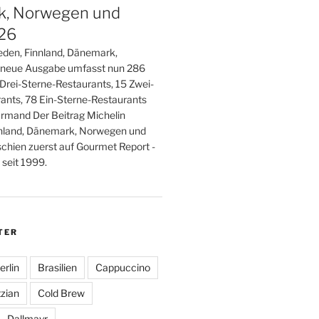
, Norwegen und
026
den, Finnland, Dänemark,
 neue Ausgabe umfasst nun 286
 Drei-Sterne-Restaurants, 15 Zwei-
ants, 78 Ein-Sterne-Restaurants
rmand Der Beitrag Michelin
nland, Dänemark, Norwegen und
schien zuerst auf Gourmet Report -
seit 1999.
TER
erlin
Brasilien
Cappuccino
zian
Cold Brew
Dallmayr