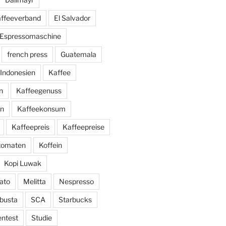
affeeverband
El Salvador
Espressomaschine
french press
Guatemala
Indonesien
Kaffee
n
Kaffeegenuss
ln
Kaffeekonsum
Kaffeepreis
Kaffeepreise
utomaten
Koffein
Kopi Luwak
ato
Melitta
Nespresso
busta
SCA
Starbucks
entest
Studie