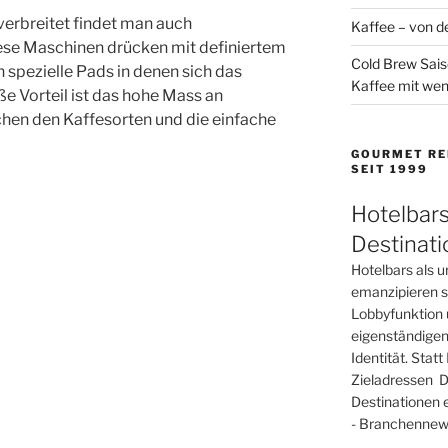
 verbreitet findet man auch
Kaffee – von de
ese Maschinen drücken mit definiertem
Cold Brew Sais
spezielle Pads in denen sich das
Kaffee mit wen
ße Vorteil ist das hohe Mass an
schen den Kaffesorten und die einfache
GOURMET RE
SEIT 1999
Hotelbars
Destinat
Hotelbars als u
emanzipieren si
Lobbyfunktion 
eigenständigen
Identität. Sta
Zieladressen D
Destinationen 
- Branchennews