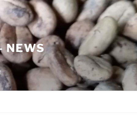
– NEWS
!