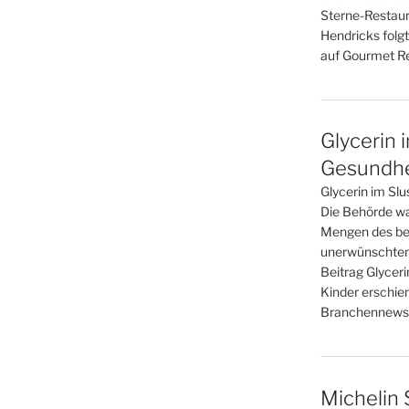
Sterne-Restaur
Hendricks folgt
auf Gourmet Re
Glycerin 
Gesundhei
Glycerin im Slu
Die Behörde war
Mengen des bel
unerwünschten
Beitrag Glyceri
Kinder erschie
Branchennews 
Michelin 