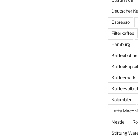
Deutscher K
Espresso
Filterkaffee
Hamburg
Kaffeebohne
Kaffeekapse
Kaffeemarkt
Kaffeevolla
Kolumbien
Latte Macchi
Nestle
Ro
Stiftung War