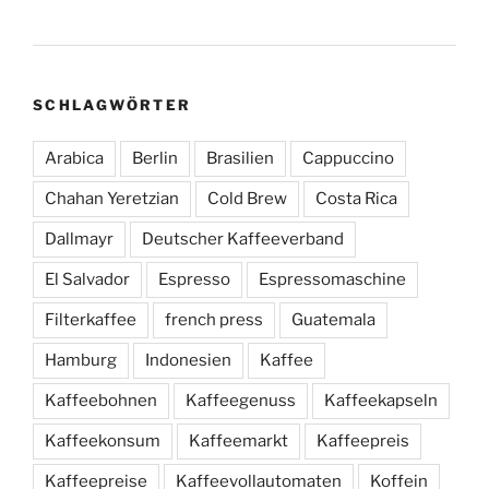
SCHLAGWÖRTER
Arabica
Berlin
Brasilien
Cappuccino
Chahan Yeretzian
Cold Brew
Costa Rica
Dallmayr
Deutscher Kaffeeverband
El Salvador
Espresso
Espressomaschine
Filterkaffee
french press
Guatemala
Hamburg
Indonesien
Kaffee
Kaffeebohnen
Kaffeegenuss
Kaffeekapseln
Kaffeekonsum
Kaffeemarkt
Kaffeepreis
Kaffeepreise
Kaffeevollautomaten
Koffein