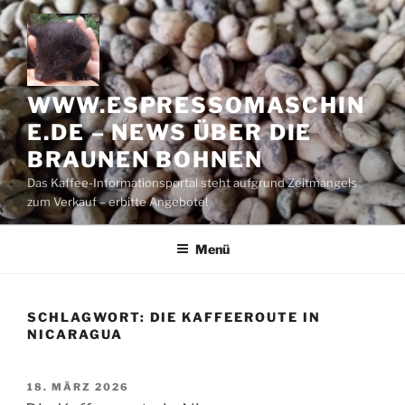
Zum
Inhalt
springen
WWW.ESPRESSOMASCHIN
E.DE – NEWS ÜBER DIE
BRAUNEN BOHNEN
Das Kaffee-Informationsportal steht aufgrund Zeitmangels
zum Verkauf – erbitte Angebote!
Menü
SCHLAGWORT:
DIE KAFFEEROUTE IN
NICARAGUA
VERÖFFENTLICHT
18. MÄRZ 2026
AM