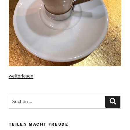
„Die
weiterlesen
Kaffeeroute
in
Nicaragua“
Suchen
Suche
nach:
TEILEN MACHT FREUDE