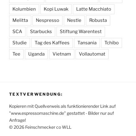
Kolumbien
Kopi Luwak
Latte Macchiato
Melitta
Nespresso
Nestle
Robusta
SCA
Starbucks
Stiftung Warentest
Studie
Tag des Kaffees
Tansania
Tchibo
Tee
Uganda
Vietnam
Vollautomat
TEXTVERWENDUNG:
Kopieren mit Quellverweis als funktionierender Link auf
"www.espressomaschine.de" gestattet - Bilder nur auf
Anfrage!
© 2026 Feinschmecker co WLL