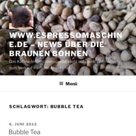
Zum
Inhalt
springen
WWW.ESPRESSOMASCHIN
E.DE – NEWS ÜBER DIE
BRAUNEN BOHNEN
Das Kaffee-Informationsportal steht aufgrund Zeitmangels
zum Verkauf – erbitte Angebote!
Menü
SCHLAGWORT:
BUBBLE TEA
VERÖFFENTLICHT
6. JUNI 2012
AM
Bubble Tea