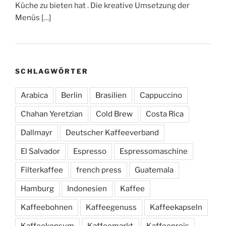
Küche zu bieten hat . Die kreative Umsetzung der
Menüs […]
SCHLAGWÖRTER
Arabica
Berlin
Brasilien
Cappuccino
Chahan Yeretzian
Cold Brew
Costa Rica
Dallmayr
Deutscher Kaffeeverband
El Salvador
Espresso
Espressomaschine
Filterkaffee
french press
Guatemala
Hamburg
Indonesien
Kaffee
Kaffeebohnen
Kaffeegenuss
Kaffeekapseln