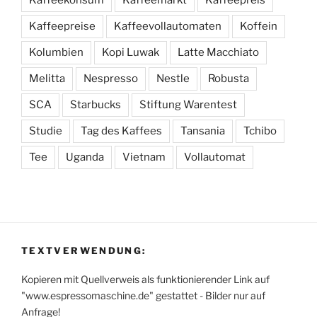
Kaffeekonsum
Kaffeemarkt
Kaffeepreis
Kaffeepreise
Kaffeevollautomaten
Koffein
Kolumbien
Kopi Luwak
Latte Macchiato
Melitta
Nespresso
Nestle
Robusta
SCA
Starbucks
Stiftung Warentest
Studie
Tag des Kaffees
Tansania
Tchibo
Tee
Uganda
Vietnam
Vollautomat
TEXTVERWENDUNG:
Kopieren mit Quellverweis als funktionierender Link auf
"www.espressomaschine.de" gestattet - Bilder nur auf
Anfrage!