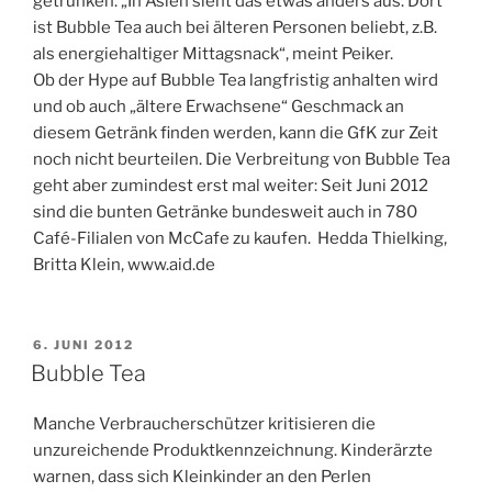
getrunken. „In Asien sieht das etwas anders aus. Dort
ist Bubble Tea auch bei älteren Personen beliebt, z.B.
als energiehaltiger Mittagsnack“, meint Peiker.
Ob der Hype auf Bubble Tea langfristig anhalten wird
und ob auch „ältere Erwachsene“ Geschmack an
diesem Getränk finden werden, kann die GfK zur Zeit
noch nicht beurteilen. Die Verbreitung von Bubble Tea
geht aber zumindest erst mal weiter: Seit Juni 2012
sind die bunten Getränke bundesweit auch in 780
Café-Filialen von McCafe zu kaufen. Hedda Thielking,
Britta Klein, www.aid.de
VERÖFFENTLICHT
6. JUNI 2012
AM
Bubble Tea
Manche Verbraucherschützer kritisieren die
unzureichende Produktkennzeichnung. Kinderärzte
warnen, dass sich Kleinkinder an den Perlen